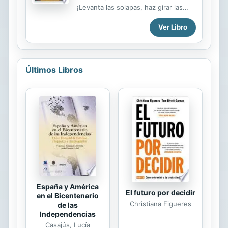
autores, especialistas de referencia
¡Levanta las solapas, haz girar las
en sus respectivas disciplinas. Se
ruedas y abre las ventanas de sus
completa con la transcripción, que
Ver Libro
páginas si quieres descubrir una
facilita la comprensión, al corregir
visión muy animada de la vida
algunos aspectos erróneos en...
cotidiana de nuestros lejanísimos
tatarabuelos!
Últimos Libros
España y América
El futuro por decidir
en el Bicentenario
Christiana Figueres
de las
Independencias
Casajús, Lucía