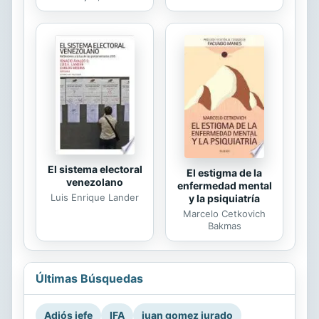
El sistema electoral
El estigma de la
venezolano
enfermedad mental
Luis Enrique Lander
y la psiquiatría
Marcelo Cetkovich
Bakmas
Últimas Búsquedas
Adiós jefe
IFA
juan gomez jurado