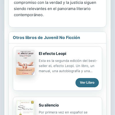
compromiso con la verdad y la justicia siguen
siendo relevantes en el panorama literario
contemporáneo.
Otros libros de Juvenil No Ficción
El efecto Leopi
Esta es la segunda edición del best-
seller eL efecto Leopi. Un libro, un
manual, una autobiografía y una
historia que parece de ciencia
ficción, pero es real y funciona. Una
Ver Libro
guía que además de entretenerte, te
llenará de técnicas, tips y
herramientas para encontrar,
conocer, atraer y conquistar a una
Su silencio
pareja, para persuadir fácilmente a
cualquier persona, y convencer en
Por primera vez en español se