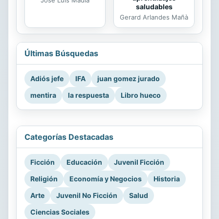
José Luis Madia
saludables
Gerard Arlandes Mañà
Últimas Búsquedas
Adiós jefe
IFA
juan gomez jurado
mentira
la respuesta
Libro hueco
Categorías Destacadas
Ficción
Educación
Juvenil Ficción
Religión
Economía y Negocios
Historia
Arte
Juvenil No Ficción
Salud
Ciencias Sociales