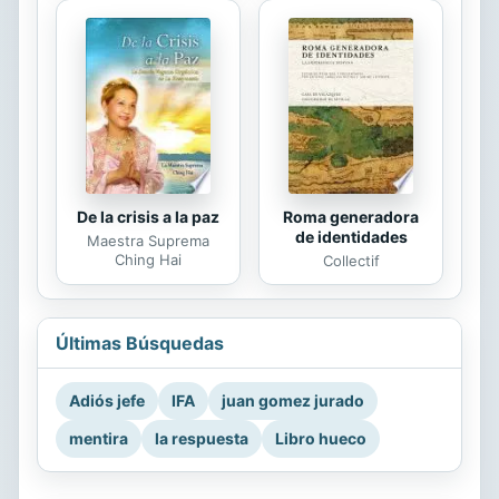
De la crisis a la paz
Roma generadora
de identidades
Maestra Suprema
Ching Hai
Collectif
Últimas Búsquedas
Adiós jefe
IFA
juan gomez jurado
mentira
la respuesta
Libro hueco