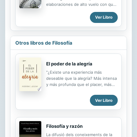
elaboraciones de alto vuelo con que
se quiso conjurar el peligro que
acecho y sigue acechando la pureza
Ver Libro
de la gran familia argentina.
Otros libros de Filosofía
El poder de la alegría
"¿Existe una experiencia más
deseable que la alegría? Más intensa
y más profunda que el placer, más
concreta que la felicidad, la alegría
es la manifestación de nuestro poder
Ver Libro
vital. La alegría no se decreta, pero
¿podemos amaestrarla? ¿Provocarla?
¿Cultivarla? Me gustaría proponer
aquí una vía para la realización de
Filosofía y razón
uno mismo fundada en el poder de la
alegría. Una vía de liberación y de
La difusió dels coneixements de la