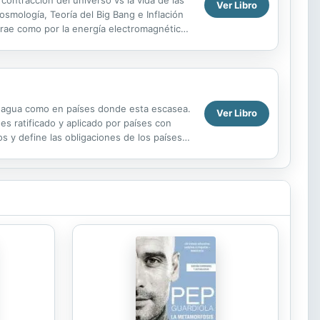
contracción del universo vs la vida de las
Ver Libro
osmología, Teoría del Big Bang e Inflación
atrae como por la energía electromagnética
n agua como en países donde esta escasea.
Ver Libro
es ratificado y aplicado por países con
os y define las obligaciones de los países