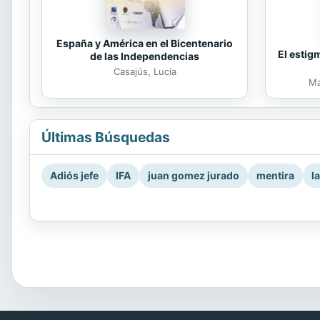
España y América en el Bicentenario
El estig
de las Independencias
Casajús, Lucía
Ma
Últimas Búsquedas
Adiós jefe
IFA
juan gomez jurado
mentira
l