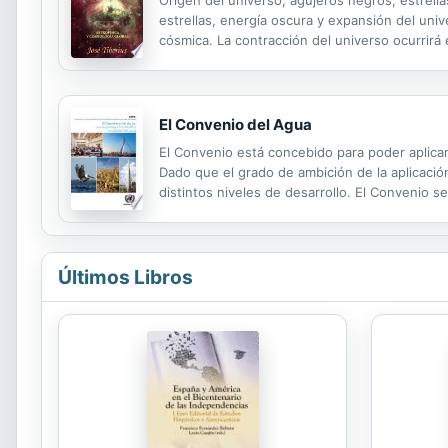
Origen del universo, agujeros negros, estrella
estrellas, energía oscura y expansión del unive
cósmica. La contracción del universo ocurrirá
que captura. Al igual que ocurre a pequeña esc
El Convenio del Agua
El Convenio está concebido para poder aplica
Dado que el grado de ambición de la aplicación
distintos niveles de desarrollo. El Convenio se
que se encuentran aguas arriba y aguas abajo
Últimos Libros