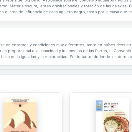
s y teoría del Big Bang. Astrofísica sobre el concepto agujeros negros y 
rso. Materia oscura, lentes gravitacionales y rotación de las galaxias. C
 en el área de influencia de cada agujero negro, tanto por la masa que 
ala en la formación de las partículas elementales,...
rse en entornos y condiciones muy diferentes, tanto en países ricos e
 es proporcional a la capacidad y los medios de las Partes, el Convenio 
 basa en la igualdad y la reciprocidad. Por lo tanto, defiende los derech
.