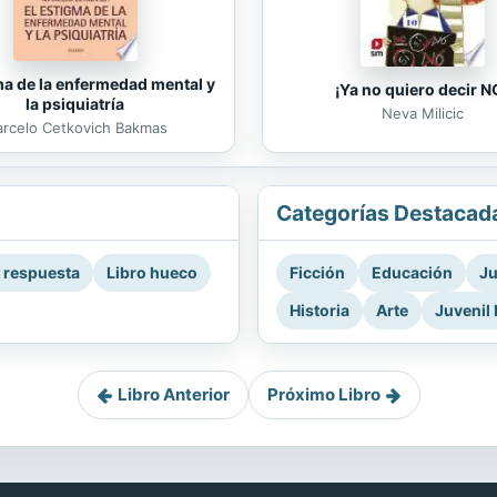
ma de la enfermedad mental y
¡Ya no quiero decir N
la psiquiatría
Neva Milicic
rcelo Cetkovich Bakmas
Categorías Destacad
a respuesta
Libro hueco
Ficción
Educación
Ju
Historia
Arte
Juvenil 
Libro Anterior
Próximo Libro