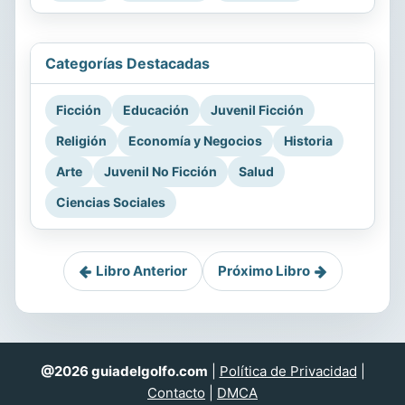
Categorías Destacadas
Ficción
Educación
Juvenil Ficción
Religión
Economía y Negocios
Historia
Arte
Juvenil No Ficción
Salud
Ciencias Sociales
Libro Anterior
Próximo Libro
@2026 guiadelgolfo.com
|
Política de Privacidad
|
Contacto
|
DMCA