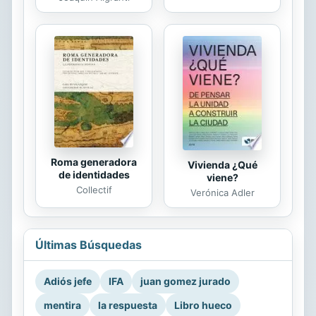
Roma generadora
Vivienda ¿Qué
de identidades
viene?
Collectif
Verónica Adler
Últimas Búsquedas
Adiós jefe
IFA
juan gomez jurado
mentira
la respuesta
Libro hueco