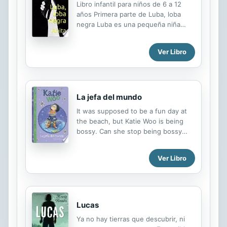
Libro infantil para niños de 6 a 12
animar al misteriosamente
años Primera parte de Luba, loba
melancólico Phillipe; maravíllate ante
negra Luba es una pequeña niña
la decisión de Cenicienta de incluir al
loba que no es capaz de controlar su
pobre y torpe Frou en un concurso
rabia. Harta de que en su manada la
de equitación; y asómbrate cuando
Ver Libro
castiguen por ello, decide escaparse
Blancanieves y su yegua, Astor, se
y, por casualidad, termina en casa de
atreven a ir al rescate del Príncipe.
Anita. Las dos niñas no pueden ser
Este libro,...
más diferentes, pero aun así, ¿no
dicen que los polos opuestos se
La jefa del mundo
atraen? Descubre las aventuras de
It was supposed to be a fun day at
este par de niñas con un corazón
the beach, but Katie Woo is being
enorme. Imagen de portada Cdd20
bossy. Can she stop being bossy
en pixabay
and have fun with her friends?
Ver Libro
Lucas
Ya no hay tierras que descubrir, ni