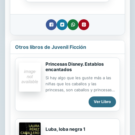
Otros libros de Juvenil Ficción
Princesas Disney. Establos
encantados
Si hay algo que les guste más a las
niñas que los caballos y las
princesas, son caballos y princesas
juntos. Ahora, esta combinación
Ver Libro
viene en un formato de lujo, en el
que Bella, Cenicienta y Blancanieves
se embarcan en una aventura
completamente nueva con sus
nobles y fieles amigos caballos.
Luba, loba negra 1
Únete a Bella en sus esfuerzos por