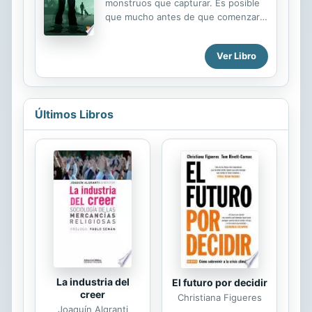
monstruos que capturar. Es posible
que mucho antes de que comenzara
el siglo XX se hubieran desenterrado
todo los tesoros y exploradas todas
Ver Libro
las naves hundidas. Pero si uno
construye una embarcación es para
ir a algún lado, para navegar y, tal
vez, descubrir que en nuestros
Últimos Libros
sueños se hallan las piezas faltantes
del rompecabezas de la vida.
La industria del
El futuro por decidir
creer
Christiana Figueres
Joaquín Algranti