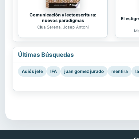
Comunicación y lectoescritura:
El estig
nuevos paradigmas
Clua Serena, Josep Antoni
Ma
Últimas Búsquedas
Adiós jefe
IFA
juan gomez jurado
mentira
l