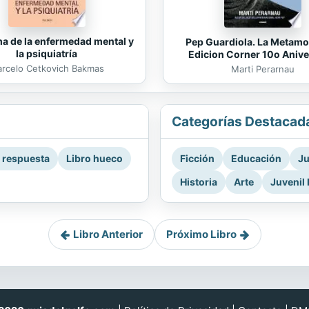
ma de la enfermedad mental y
Pep Guardiola. La Metamo
la psiquiatría
Edicion Corner 10o Anive
rcelo Cetkovich Bakmas
Marti Perarnau
Categorías Destacad
a respuesta
Libro hueco
Ficción
Educación
Ju
Historia
Arte
Juvenil 
Libro Anterior
Próximo Libro