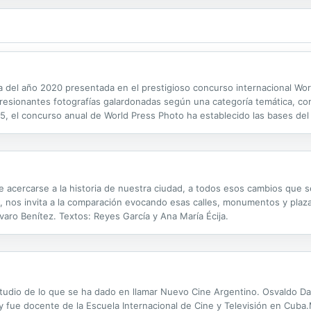
a del año 2020 presentada en el prestigioso concurso internacional Wor
esionantes fotografías galardonadas según una categoría temática, como
5, el concurso anual de World Press Photo ha establecido las bases del p
s reportajes gráficos más emocionantes del World Press Photo 2021....
 acercarse a la historia de nuestra ciudad, a todos esos cambios que s
l, nos invita a la comparación evocando esas calles, monumentos y plaz
varo Benítez. Textos: Reyes García y Ana María Écija.
tudio de lo que se ha dado en llamar Nuevo Cine Argentino. Osvaldo Daic
y fue docente de la Escuela Internacional de Cine y Televisión en Cuba.