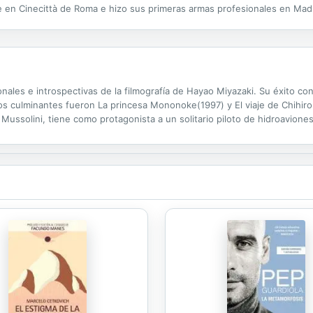
en Cinecittà de Roma e hizo sus primeras armas profesionales en Madr
América Latina, una de su grandes pasiones: el cine de nuestro...
ales e introspectivas de la filmografía de Hayao Miyazaki. Su éxito con
os culminantes fueron La princesa Mononoke(1997) y El viaje de Chihiro 
 Mussolini, tiene como protagonista a un solitario piloto de hidroaviones 
sformado en un cerdo antropomorfo. Convertido en cazarrecompensas, v