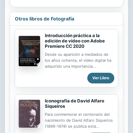
Otros libros de Fotografía
Introducción práctica a la
edición de vídeo con Adobe
Premiere CC 2020
Desde su aparición a mediados de
los años ochenta, el vídeo digital ha
adquirido una importancia
fundamental en la industria
Ver Libro
audiovisual, sea cual sea la
naturaleza de la producción. Tanto el
registro de las imágenes en cámara
como su posterior edición se realiza
Iconografía de David Alfaro
actualmente utilizando este tipo de
Siqueiros
tecnología. Por otra parte, la llegada
de las Tecnologías de la Información
Para conmemorar el centenario del
y Comunicación (TIC) ha acentuado,
nacimiento de David Alfaro Siqueiros
más aún si cabe, la importancia del
(1896-1974) se publica esta
vídeo digital, convirtiéndolo en una
iconograf a, estructurada de modo