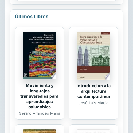
eligiendo un sinónimo sonoro e...
demasiado. Cualidad contradictoria
con su naturaleza, porque lo que
ocurre entre sus paredes forma
Últimos Libros
parte del método científico, nada
tiene que ver con magia o
esoterismo, sino con el estudio
minucioso de cada una de las
especialidades que configuran la UC,
contribuyendo al desarrollo de la
sociedad de Cantabria y al avance de
la ciencia.
Movimiento y
Introducción a la
lenguajes
arquitectura
transversales para
contemporánea
aprendizajes
José Luis Madia
saludables
Gerard Arlandes Mañà