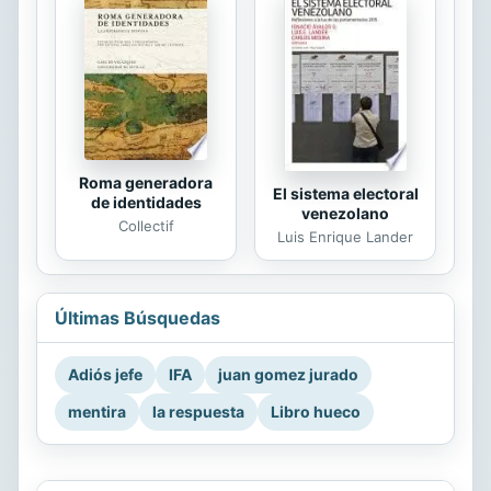
Roma generadora
El sistema electoral
de identidades
venezolano
Collectif
Luis Enrique Lander
Últimas Búsquedas
Adiós jefe
IFA
juan gomez jurado
mentira
la respuesta
Libro hueco