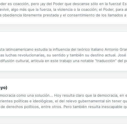
 Poder es coacción, pero ¡ay del Poder que descanse sólo en la fuerza!
vivir, algo más que la fuerza, la violencia o la coacción; el Poder, para a
 la obediencia libremente prestada y el consentimiento de los llamados a 
 sus miedos". En la presente obra Guglielmo Ferrero afronta el...
latinoamericano estudia la influencia del teórico italiano Antonio Gramsc
 las luchas revolucionarias, su sentido y también su destino actual. Jos
difusión cultural, articula en este trabajo una notable “traducción” del 
a una revisión de las relaciones entre la...
ayo)
mocracia como una solución... Hoy resulta claro que la democracia, en 
ientes políticas e ideológicas, el del relevo gubernamental sin tener que
io de derechos políticos, entre otros. Pero también resulta inescapable 
xisten y compiten una diversidad de opciones políticas, tiende a hacer 