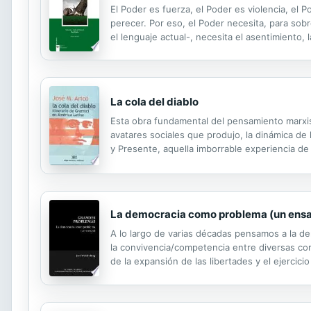
El Poder es fuerza, el Poder es violencia, el
perecer. Por eso, el Poder necesita, para sobre
el lenguaje actual-, necesita el asentimiento,
Invisible de la Ciudad que despoja al Poder de
La cola del diablo
Esta obra fundamental del pensamiento marxista 
avatares sociales que produjo, la dinámica de
y Presente, aquella imborrable experiencia de 
sufridas sociedades de América Latina e impuls
La democracia como problema (un ens
A lo largo de varias décadas pensamos a la de
la convivencia/competencia entre diversas corr
de la expansión de las libertades y el ejercic
complejidad, por ser un régimen en el que coe