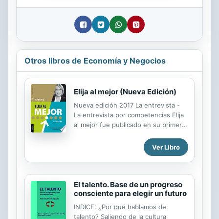
Otros libros de Economía y Negocios
Elija al mejor (Nueva Edición)
Nueva edición 2017 La entrevista -
La entrevista por competencias Elija
al mejor fue publicado en su primera
versión a fines de la década del ’90 y
fue uno de los primeros libros en
Ver Libro
nuestro idioma que, haciendo foco
en la entrevista, abordó la temática
de Gestión por competencias. Tuvo
desde entonces numerosas re
El talento. Base de un progreso
consciente para elegir un futuro
ediciones. A lo largo de este tiempo,
si bien los conceptos básicos sobre
INDICE: ¿Por qué hablamos de
selección de personas y sobre la
talento? Saliendo de la cultura