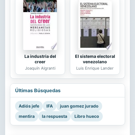
La industria del
El sistema electoral
creer
venezolano
Joaquín Algranti
Luis Enrique Lander
Últimas Búsquedas
Adiós jefe
IFA
juan gomez jurado
mentira
la respuesta
Libro hueco