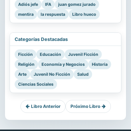
Adiós jefe
IFA
juan gomez jurado
mentira
la respuesta
Libro hueco
Categorías Destacadas
Ficción
Educación
Juvenil Ficción
Religión
Economía y Negocios
Historia
Arte
Juvenil No Ficción
Salud
Ciencias Sociales
Libro Anterior
Próximo Libro