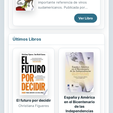
importante referencia de vinos
sudamericanos. Publicada por
primera vez en 1999, por ya más de
dos décadas analiza la escena
Ver Libro
vitícola de este lado del mundo, un
extenso y profundo reporte anual
sobre los mejores vinos de
Sudamérica, pero también sobre las
Últimos Libros
tendencias y de los nombres que
hay que conocer. Nuevas regiones,
nuevos tipos de uvas y nuevos
estilos de vinos, una foto en gran
angular de lo que hoy sucede en las
principales regiones productoras de
Latinoamérica y más de 4.000 vinos
para beber. ¡Que disfruten!
España y América
El futuro por decidir
en el Bicentenario
Christiana Figueres
de las
Independencias