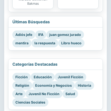
Bakmas
Últimas Búsquedas
Adiós jefe
IFA
juan gomez jurado
mentira
la respuesta
Libro hueco
Categorías Destacadas
Ficción
Educación
Juvenil Ficción
Religión
Economía y Negocios
Historia
Arte
Juvenil No Ficción
Salud
Ciencias Sociales