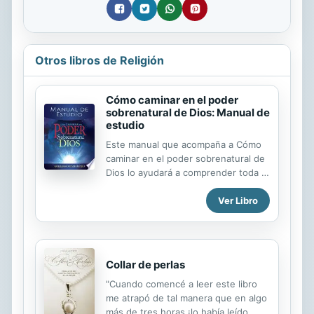
Otros libros de Religión
Cómo caminar en el poder
sobrenatural de Dios: Manual de
estudio
Este manual que acompaña a Cómo
caminar en el poder sobrenatural de
Dios lo ayudará a comprender toda la
revelación del poder para los
Ver Libro
milagros y la autoridad de Dios. Estos
dones increíbles están a la
disposición de los creyentes de hoy
—tal como lo estuvieron durante los
antiguos tiempos bíblicos—, para
Collar de perlas
sanidades, milagros y liberaciones.
"Cuando comencé a leer este libro
En esta guía, diseñada para el
me atrapó de tal manera que en algo
estudio individual o en pequeños
más de tres horas ¡lo había leído
grupos, el Apóstol Maldonado