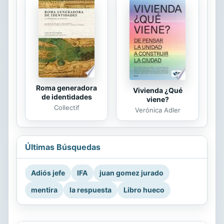
Roma generadora
Vivienda ¿Qué
de identidades
viene?
Collectif
Verónica Adler
Últimas Búsquedas
Adiós jefe
IFA
juan gomez jurado
mentira
la respuesta
Libro hueco