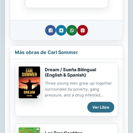
Más obras de Carl Sommer
Dream / Sueña Bilingual
(English & Spanish)
Three young men grew up together
surrounded by poverty, gang
pressure, and a drug infested
environment. They are encouraged
to dare to dream big dreams; two
Ver Libro
become successful and one ends up
in prison. En la familia de Roy hay un
misterio que lo intriga. Su padre,
Nelson, y el mejor amigo de su