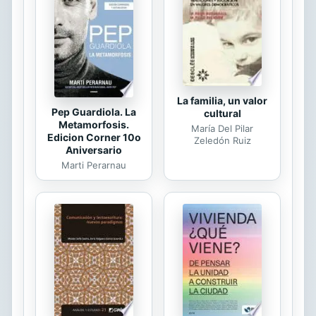
pequeños que están aprendiendo a
leer. ¡La biblioteca ha organizado un
día para leerle a las mascotas! Hay
muchas cosas que un...
La familia, un valor
Pep Guardiola. La
cultural
Metamorfosis.
María Del Pilar
Edicion Corner 10o
Zeledón Ruiz
Aniversario
Marti Perarnau