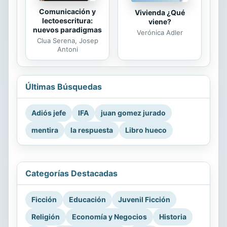
Comunicación y
Vivienda ¿Qué
lectoescritura:
viene?
nuevos paradigmas
Verónica Adler
Clua Serena, Josep
Antoni
Últimas Búsquedas
Adiós jefe
IFA
juan gomez jurado
mentira
la respuesta
Libro hueco
Categorías Destacadas
Ficción
Educación
Juvenil Ficción
Religión
Economía y Negocios
Historia