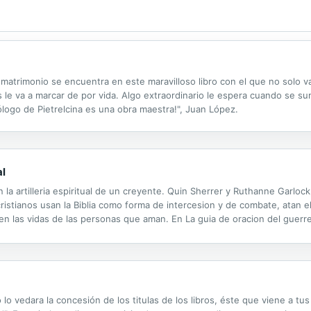
 matrimonio se encuentra en este maravilloso libro con el que no solo v
 va a marcar de por vida. Algo extraordinario le espera cuando se sum
cólogo de Pietrelcina es una obra maestra!", Juan López.
al
la artilleria espiritual de un creyente. Quin Sherrer y Ruthanne Garlock,
ristianos usan la Biblia como forma de intercesion y de combate, atan el
 en las vidas de las personas que aman. En La guia de oracion del guerre
 la vida, en la enfermedad, problemas economicos, depresion, preocupaci
lo vedara la concesión de los titulas de los libros, éste que viene a tu