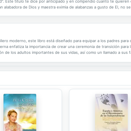
ad". Este titulo te dice por anticipado y en compendio cuanto te quieren 
a gran alabadora de Dios y maestra eximia de alabanzas a gusto de El, no s
rtes bellas y buenas) e introducirlo en el templo y...
llero moderno, este libro está diseñado para equipar a los padres para 
erna enfatiza la importancia de crear una ceremonia de transición para
ión de los adultos importantes de sus vidas, así como un llamado a sus 
es. Este libro ofrece ayuda práctica para criar a una generación de muj