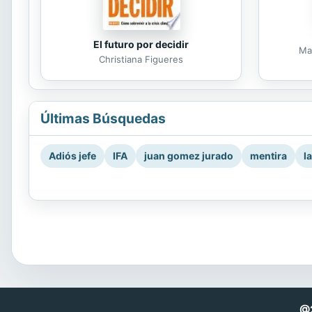
El futuro por decidir
Ma
Christiana Figueres
Últimas Búsquedas
Adiós jefe
IFA
juan gomez jurado
mentira
l
@2