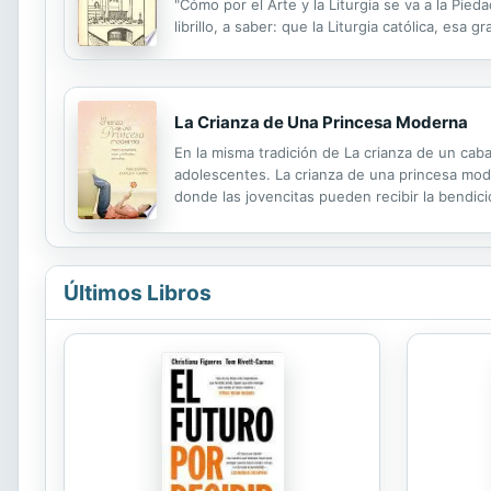
"Cómo por el Arte y la Liturgia se va a la Pied
librillo, a saber: que la Liturgia católica, es
con mayúscula, y en general, o sea, todas las a
La Crianza de Una Princesa Moderna
En la misma tradición de La crianza de un caba
adolescentes. La crianza de una princesa mod
donde las jovencitas pueden recibir la bendic
apoyarlas en su camino a convertirse en mujer
Últimos Libros