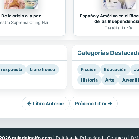
De la crisis a la paz
España y América en el Bice
de las Independenci
estra Suprema Ching Hai
Casajús, Lucía
Categorías Destacad
a respuesta
Libro hueco
Ficción
Educación
Ju
Historia
Arte
Juvenil 
Libro Anterior
Próximo Libro
026 guiadelgolfo.com
|
Política de Privacidad
|
Contacto
|
DM