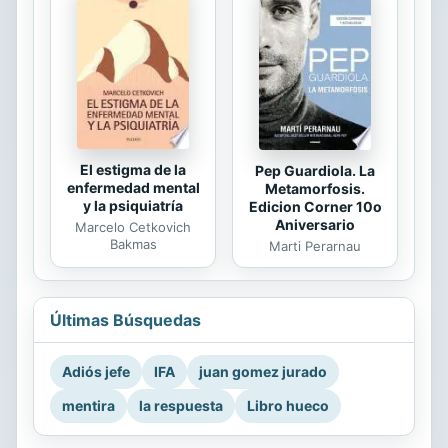
El estigma de la
Pep Guardiola. La
enfermedad mental
Metamorfosis.
y la psiquiatría
Edicion Corner 10o
Aniversario
Marcelo Cetkovich
Bakmas
Marti Perarnau
Últimas Búsquedas
Adiós jefe
IFA
juan gomez jurado
mentira
la respuesta
Libro hueco