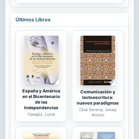
tackles such topics as: Why does
God allow suffering? What about
other religions? Is faith irrational?
Últimos Libros
and more. This resource is written in
Spanish.
España y América
Comunicación y
en el Bicentenario
lectoescritura:
de las
nuevos paradigmas
Independencias
Clua Serena, Josep
Casajús, Lucía
Antoni