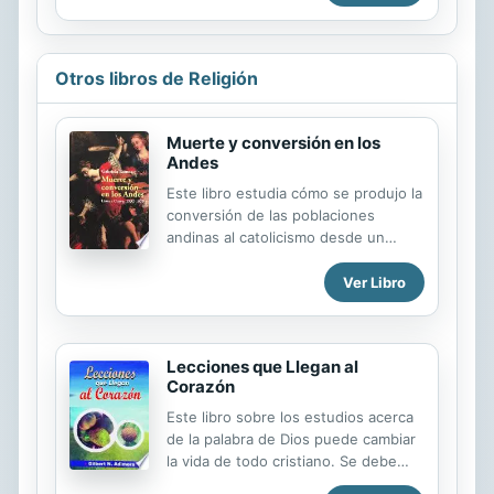
avanzados aprendices de hebreo.
Estudiantes de seminario o
aficionados. Presenta una guía para
la pronunciación de vocales y letras
Otros libros de Religión
en la página de inicio.
Muerte y conversión en los
Andes
Este libro estudia cómo se produjo la
conversión de las poblaciones
andinas al catolicismo desde un
punto de vista específico: los
cambios en las actitudes frente a la
Ver Libro
muerte. Se trata de una
investigación sobre por qué se
producen transformaciones
Lecciones que Llegan al
concretas en el ámbito de lo
Corazón
religioso; cómo y por qué un número
significativo de miembros de una
Este libro sobre los estudios acerca
sociedad, o la sociedad en su
de la palabra de Dios puede cambiar
conjunto, modifica su visión y
la vida de todo cristiano. Se debe
especialmente sus actitudes frente a
leer con la Biblia a un lado como