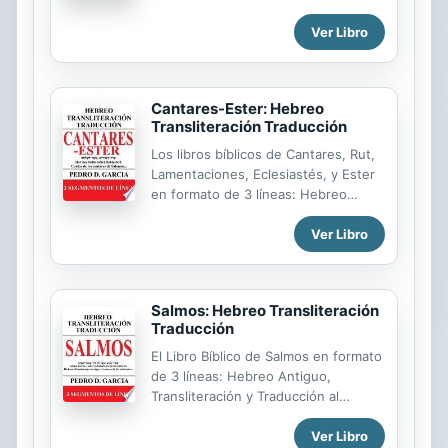
Español en 3 segmentos de línea.
Ver Libro
Para principiantes, intermedios y
avanzados aprendices de hebreo.
Estudiantes de seminario o
aficionados. Presenta una guía para
Cantares-Ester: Hebreo
la pronunciación de vocales y letras
Transliteración Traducción
en la página de inicio.
Los libros bíblicos de Cantares, Rut,
Lamentaciones, Eclesiastés, y Ester
en formato de 3 líneas: Hebreo
Antiguo, Transliteración y Traducción
Ver Libro
al Español en 3 segmentos de línea.
Para principiantes, intermedios y
avanzados aprendices de hebreo.
Estudiantes de seminario o
Salmos: Hebreo Transliteración
aficionados. Presenta una guía para
Traducción
la pronunciación de vocales y letras
en la página de inicio.
El Libro Bíblico de Salmos en formato
de 3 líneas: Hebreo Antiguo,
Transliteración y Traducción al
Español en 3 segmentos de línea.
Ver Libro
Para principiantes, intermedios y