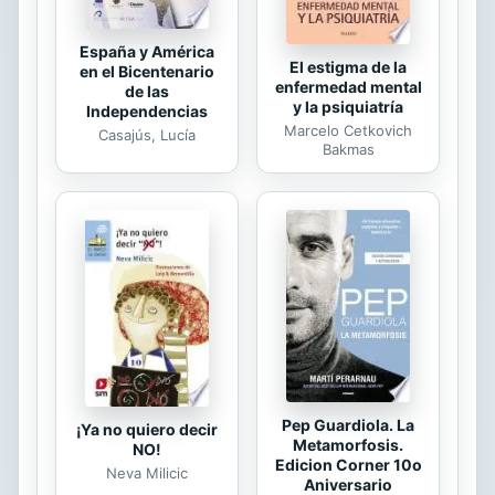
España y América
El estigma de la
en el Bicentenario
enfermedad mental
de las
y la psiquiatría
Independencias
Marcelo Cetkovich
Casajús, Lucía
Bakmas
Pep Guardiola. La
¡Ya no quiero decir
Metamorfosis.
NO!
Edicion Corner 10o
Neva Milicic
Aniversario