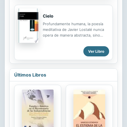
diario conforme va aprendiendo y...
Cielo
Profundamente humana, la poesía
meditativa de Javier Lostalé nunca
opera de manera abstracta, sino
yendo a beber a lo real, haciendo de
lo real el punto de partida y de
Ver Libro
llegada de cualquier reflexión. En
Cielo, el poeta lleva a cabo un
proceso de sublimación, de
concentración expresiva, que si ya
Últimos Libros
era perceptible en sus libros
anteriores, aquí adquiere toda su
plenitud. En él la desnudez, la
depuración son primordiales. Ya no
asistimos de forma explícita a la
carga autobiográfica, sino que todos
los elementos están sometidos auna
prueba de despojamiento, de
esencialidad, de...