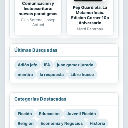
Comunicación y
Pep Guardiola. La
lectoescritura:
Metamorfosis.
nuevos paradigmas
Edicion Corner 10o
Clua Serena, Josep
Aniversario
Antoni
Marti Perarnau
Últimas Búsquedas
Adiós jefe
IFA
juan gomez jurado
mentira
la respuesta
Libro hueco
Categorías Destacadas
Ficción
Educación
Juvenil Ficción
Religión
Economía y Negocios
Historia