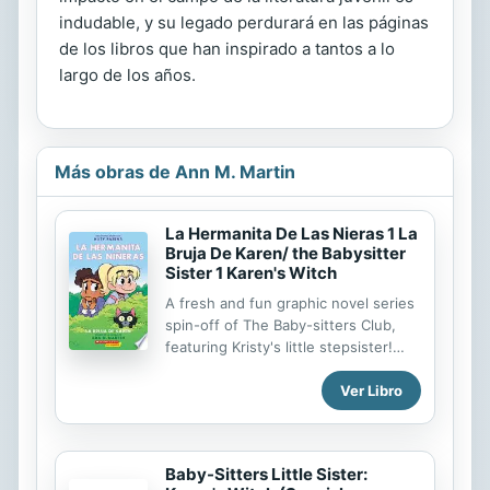
indudable, y su legado perdurará en las páginas
de los libros que han inspirado a tantos a lo
largo de los años.
Más obras de Ann M. Martin
La Hermanita De Las Nieras 1 La
Bruja De Karen/ the Babysitter
Sister 1 Karen's Witch
A fresh and fun graphic novel series
spin-off of The Baby-sitters Club,
featuring Kristy's little stepsister!
Karen Brewer vive al lado de la Sra.
Ver Libro
Porter, quien usa vestidos largos y
tiene el cabello gris y salvaje. La Sra.
Porter tiene un gato negro llamado
Medianoche y siempre está
Baby-Sitters Little Sister:
trabajando en su jardín. Karen no