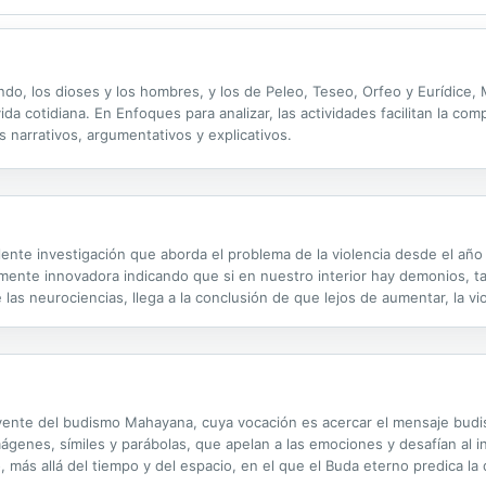
do, los dioses y los hombres, y los de Peleo, Teseo, Orfeo y Eurídice, Mi
da cotidiana. En Enfoques para analizar, las actividades facilitan la compr
 narrativos, argumentativos y explicativos.
nte investigación que aborda el problema de la violencia desde el año 
mente innovadora indicando que si en nuestro interior hay demonios, ta
e las neurociencias, llega a la conclusión de que lejos de aumentar, la vi
uyente del budismo Mahayana, cuya vocación es acercar el mensaje budist
mágenes, símiles y parábolas, que apelan a las emociones y desafían al 
 más allá del tiempo y del espacio, en el que el Buda eterno predica l