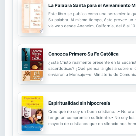
La Palabra Santa para el Avivamiento Mat
Este libro se publica como una herramienta qu
Su palabra. Al mismo tiempo, éste provee un 
vía web desde Anaheim, California, del 8 al 10
necesidades en el recobro del Señor.” Al tener
Conozca Primero Su Fe Católica
¿Está Cristo realmente presente en la Eucar
sacerdotisas? ¿Qué piensa la iglesia sobre el 
enviaron a Mensaje--el Ministerio de Comunic
por esta oficina. Este libro de ninguna manera
Espiritualidad sin hipocresía
Creo que no soy un buen cristiano...• No oro lo
tengo un compromiso suficiente.• No soy los su
mayoria de cristianos que en silencio nos he
preocupados por lo que no hacemos, y no por