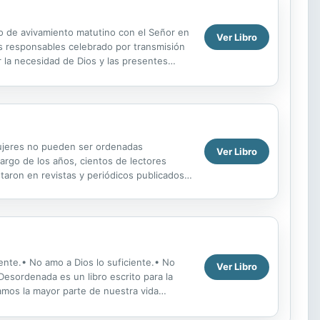
io de avivamiento matutino con el Señor en
Ver Libro
os responsables celebrado por transmisión
r la necesidad de Dios y las presentes
..
mujeres no pueden ser ordenadas
Ver Libro
largo de los años, cientos de lectores
aron en revistas y periódicos publicados
la fe; es...
iente.• No amo a Dios lo suficiente.• No
Ver Libro
Desordenada es un libro escrito para la
amos la mayor parte de nuestra vida
n como se ...