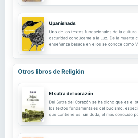
existe un vehículo único para alcanzar la salva
Upanishads
Uno de los textos fundacionales de la cultura
oscuridad condúceme a la Luz. De la muerte co
enseñanza basada en ellos se conoce como Veda
que reviste una importancia fundamental la ec
Otros libros de Religión
El sutra del corazón
Del Sutra del Corazón se ha dicho que es el 
los textos fundamentales del budismo, especia
que contiene es. sin duda, el más conocido p
debida a un especialista de la talla de Red P