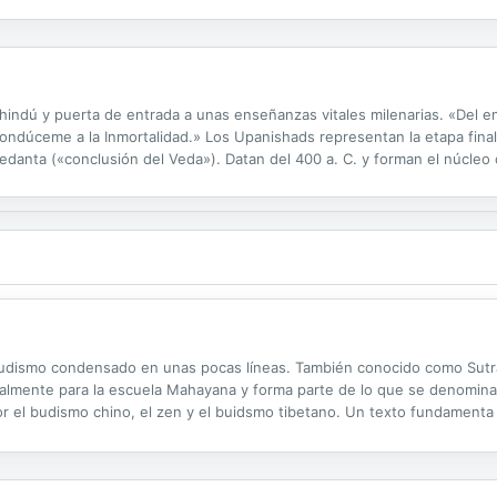
ción: la apertura completa a la enseñanza del Buda y la fe en que ...
 hindú y puerta de entrada a unas enseñanzas vitales milenarias. «Del 
ndúceme a la Inmortalidad.» Los Upanishads representan la etapa final d
nta («conclusión del Veda»). Datan del 400 a. C. y forman el núcleo de 
uación de Atman (Sí mismo) con Brahman (el Espíritu), resuelta en el T
budismo condensado en unas pocas líneas. También conocido como Sutra 
lmente para la escuela Mahayana y forma parte de lo que se denomina li
or el budismo chino, el zen y el buidsmo tibetano. Un texto fundamen
ine que ha hecho que sea considerada como imprescindible para acceder a