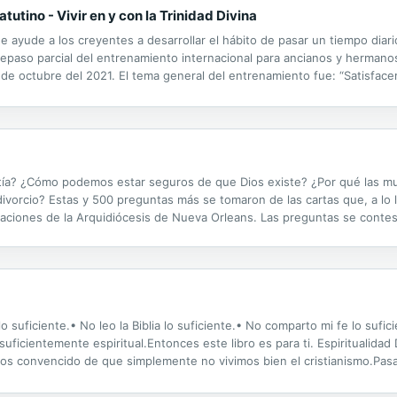
utino - Vivir en y con la Trinidad Divina
e ayude a los creyentes a desarrollar el hábito de pasar un tiempo diar
repaso parcial del entrenamiento internacional para ancianos y herman
 de octubre del 2021. El tema general del entrenamiento fue: “Satisface
 los creyentes un contacto íntimo con el Señor en Su palabra, la vida y .
istía? ¿Cómo podemos estar seguros de que Dios existe? ¿Por qué las 
divorcio? Estas y 500 preguntas más se tomaron de las cartas que, a lo 
aciones de la Arquidiócesis de Nueva Orleans. Las preguntas se contest
 pretende ser una enciclopedia teológica o un tratado sistemático sobre 
 suficiente.• No leo la Biblia lo suficiente.• No comparto mi fe lo sufic
ficientemente espiritual.Entonces este libro es para ti. Espiritualidad 
mos convencido de que simplemente no vivimos bien el cristianismo.Pas
 lo que hemos hecho, concentrados en nuestras imperfecciones y no e