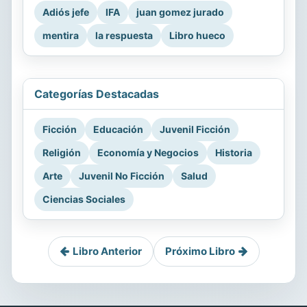
Adiós jefe
IFA
juan gomez jurado
mentira
la respuesta
Libro hueco
Categorías Destacadas
Ficción
Educación
Juvenil Ficción
Religión
Economía y Negocios
Historia
Arte
Juvenil No Ficción
Salud
Ciencias Sociales
Libro Anterior
Próximo Libro