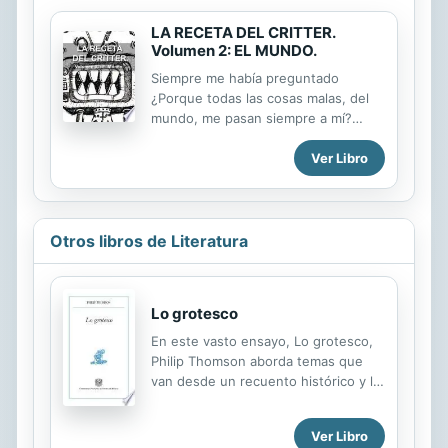
LA RECETA DEL CRITTER.
Volumen 2: EL MUNDO.
Siempre me había preguntado
¿Porque todas las cosas malas, del
mundo, me pasan siempre a mí?
Luego con el tiempo crecí, conocí
Ver Libro
mundo, maduré y me di cuenta de la
realidad… La realidad de que esa
pregunta no tiene respuesta.
Otros libros de Literatura
Lo grotesco
En este vasto ensayo, Lo grotesco,
Philip Thomson aborda temas que
van desde un recuento histórico y la
definición de lo grotesco (basada,
entre otros elementos, en la
Ver Libro
desarmonía, la anormalidad, lo