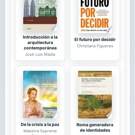
primer análisis sistemático de la LGT
después de la publicación de la
totalidad de los Reglamentos
dictados para su...
Introducción a la
El futuro por decidir
arquitectura
Christiana Figueres
contemporánea
José Luis Madia
De la crisis a la paz
Roma generadora
de identidades
Maestra Suprema