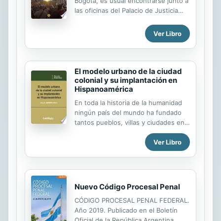
Bogotá, es usual encontrarse junto a
las oficinas del Palacio de Justicia
grupos de personas que sostienen
pancartas, entonan arengas y tocan
Ver Libro
instrumentos mientras algunas otras
entran a radicar una demanda ante la
Corte Constitucional.
El modelo urbano de la ciudad
colonial y su implantación en
Hispanoamérica
En toda la historia de la humanidad
ningún país del mundo ha fundado
tantos pueblos, villas y ciudades en
un territorio tan grande, en un
Ver Libro
período de tiempo tan corto, y en
una forma tan regular y ordenada
como lo hizo España en América
durante los siglos XVI y XVII.La
ciudad ordenada colonial
Nuevo Código Procesal Penal
hispanoamericana fue la gran
CÓDIGO PROCESAL PENAL FEDERAL.
creación y legado cultural urbano
Año 2019. Publicado en el Boletín
español en el Nuevo Continente,
Oficial de la República Argentina.