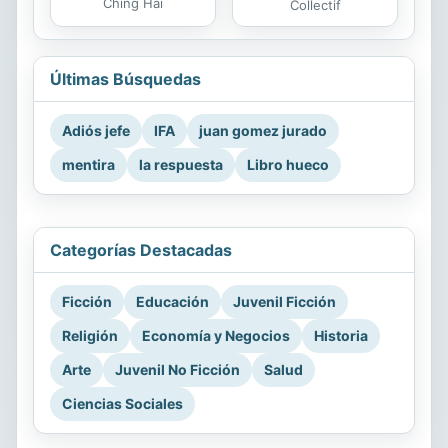
Ching Hai
Collectif
Últimas Búsquedas
Adiós jefe
IFA
juan gomez jurado
mentira
la respuesta
Libro hueco
Categorías Destacadas
Ficción
Educación
Juvenil Ficción
Religión
Economía y Negocios
Historia
Arte
Juvenil No Ficción
Salud
Ciencias Sociales