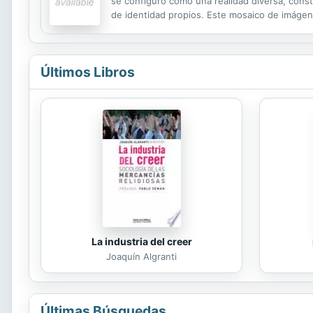
se configuró como una realidad diversa, const
de identidad propios. Este mosaico de imágene
acompañado de fotografías y planos explicativ
Últimos Libros
La industria del creer
Joaquín Algranti
Últimas Búsquedas