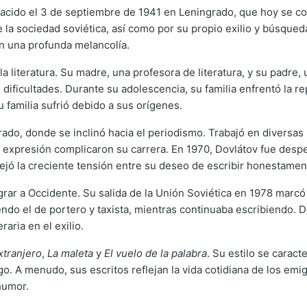
 nacido el 3 de septiembre de 1941 en Leningrado, que hoy se 
la sociedad soviética, así como por su propio exilio y búsqueda
n una profunda melancolía.
 literatura. Su madre, una profesora de literatura, y su padre,
ificultades. Durante su adolescencia, su familia enfrentó la rep
u familia sufrió debido a sus orígenes.
rado, donde se inclinó hacia el periodismo. Trabajó en diversas
 de expresión complicaron su carrera. En 1970, Dovlátov fue desp
lejó la creciente tensión entre su deseo de escribir honestament
grar a Occidente. Su salida de la Unión Soviética en 1978 marcó
ndo el de portero y taxista, mientras continuaba escribiendo. D
aria en el exilio.
xtranjero
,
La maleta
y
El vuelo de la palabra
. Su estilo se caract
aigo. A menudo, sus escritos reflejan la vida cotidiana de los em
humor.