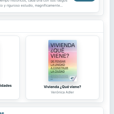
tiempo históricos, cada una con sus rasgos
eto y riguroso estudio, magníficamente
tidades
Vivienda ¿Qué viene?
Verónica Adler
as