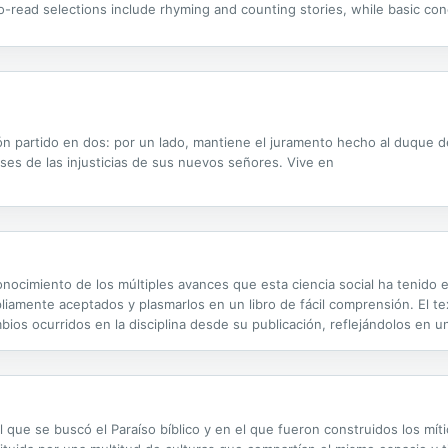
to-read selections include rhyming and counting stories, while basic c
ón partido en dos: por un lado, mantiene el juramento hecho al duque d
ses de las injusticias de sus nuevos señores. Vive en
cimiento de los múltiples avances que esta ciencia social ha tenido en
iamente aceptados y plasmarlos en un libro de fácil comprensión. El te
ios ocurridos en la disciplina desde su publicación, reflejándolos en un
al lector con amplitud y precisión los principios, instrumentos y métod
 que se buscó el Paraíso bíblico y en el que fueron construidos los míti