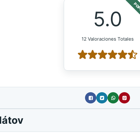
POP
5.0
12 Valoraciones Totales
látov