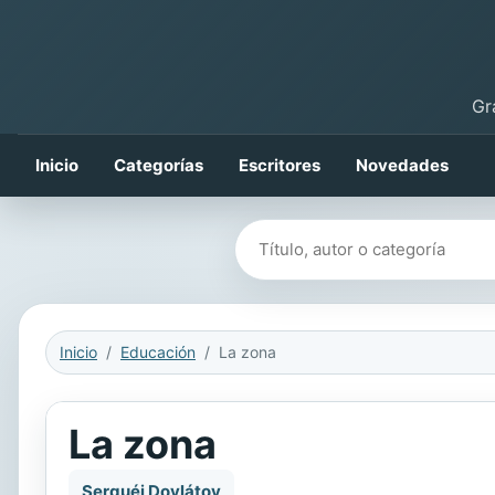
Gr
Inicio
Categorías
Escritores
Novedades
Buscar libros
Inicio
Educación
La zona
La zona
Serguéi Dovlátov