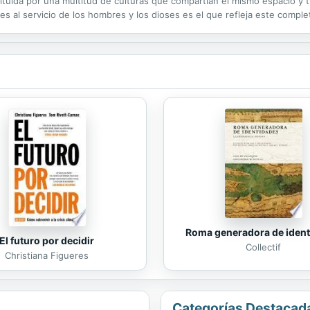
ituida por una multitud de culturas que compartían el mismo espacio y 
s al servicio de los hombres y los dioses es el que refleja este compl
os.
Roma generadora de iden
El futuro por decidir
Collectif
Christiana Figueres
Categorías Destacad