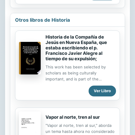
interpretaciones teóricas, con el fin
de lo territorial se intuye en las
de construir una...
diferentes perspectivas de
acercamiento, mostrando tanto la
Otros libros de Historia
polisemia como las tensiones detrás
de conceptos tales como espacio,
frontera o representación.Para ello,
Historia de la Compañía de
los investigadores y cientistas
Jesús en Nueva España, que
sociales que escriben este volumen,
estaba escribiendo el p.
asumen el debate centro-periferia
Francisco Javier Alegre al
entendiendo que la particular mirada
tiempo de su expulsión;
desarrollada desde un territorio de
This work has been selected by
integración...
scholars as being culturally
important, and is part of the
knowledge base of civilization as we
Ver Libro
know it. This work was reproduced
from the original artifact, and
remains as true to the original work
as possible. Therefore, you will see
the original copyright references,
Vapor al norte, tren al sur
library stamps (as most of these
"Vapor al norte, tren al sur," aborda
works have been housed in our most
un tema hasta ahora no considerado
important libraries around the world),