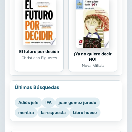
El futuro por decidir
¡Ya no quiero decir
Christiana Figueres
NO!
Neva Milicic
Últimas Búsquedas
Adiós jefe
IFA
juan gomez jurado
mentira
la respuesta
Libro hueco