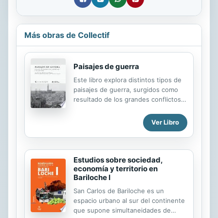
Más obras de Collectif
Paisajes de guerra
Este libro explora distintos tipos de
paisajes de guerra, surgidos como
resultado de los grandes conflictos
bélicos de la Europa del siglo
pasado. Comparando el devenir de
Ver Libro
estos paisajes en Francia, España,
Alemania, Rusia, Hungría, Polonia, los
países bálticos, Ucrania, Camboya y
Japón, se busca profundizar en sus
Estudios sobre sociedad,
huellas, en las reconstrucciones de
economía y territorio en
Bariloche I
la posguerra y en la
patrimonialización más reciente de
San Carlos de Bariloche es un
estos testimonios. La obra insiste en
espacio urbano al sur del continente
el carácter transnacional de esta
que supone simultaneidades de
historia particular de las