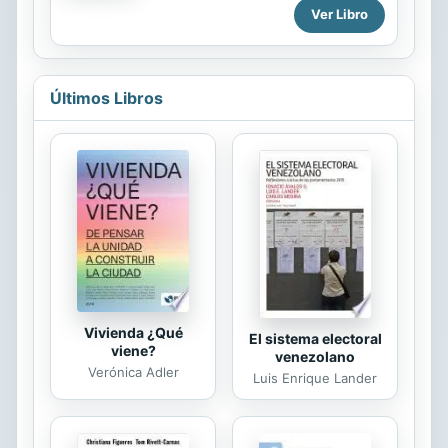
Ver Libro
quien los traz . la cartograf a -anota
el autor- es una ciencia capaz de
aportar una visi n social, y el cart
grafo no s lo debe registrar
impresiones del mundo exterior y ser
Últimos Libros
capaz de trasladarlas a la forma gr
fica, sino que debe proporcionar una
visi n m s amplia, como corresponde
a una construcci n social. Los siete
ensayos de este libro reflejan la muy
personal concepci n que tiene Harley
de la filosof a de la historia cartogr
fica y fueron editados y...
Vivienda ¿Qué
El sistema electoral
viene?
venezolano
Verónica Adler
Luis Enrique Lander