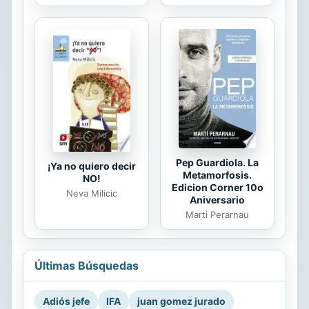
Pep Guardiola. La
¡Ya no quiero decir
Metamorfosis.
NO!
Edicion Corner 10o
Neva Milicic
Aniversario
Marti Perarnau
Últimas Búsquedas
Adiós jefe
IFA
juan gomez jurado