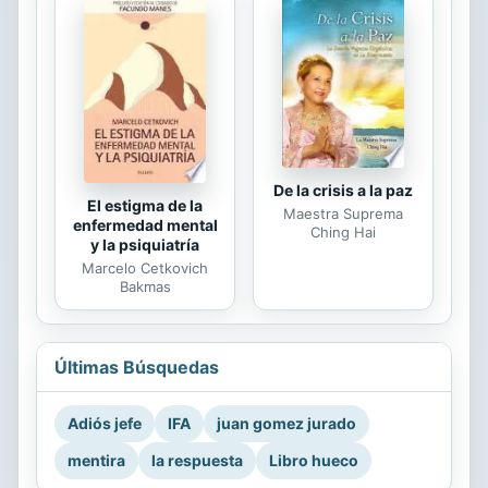
De la crisis a la paz
El estigma de la
Maestra Suprema
enfermedad mental
Ching Hai
y la psiquiatría
Marcelo Cetkovich
Bakmas
Últimas Búsquedas
Adiós jefe
IFA
juan gomez jurado
mentira
la respuesta
Libro hueco