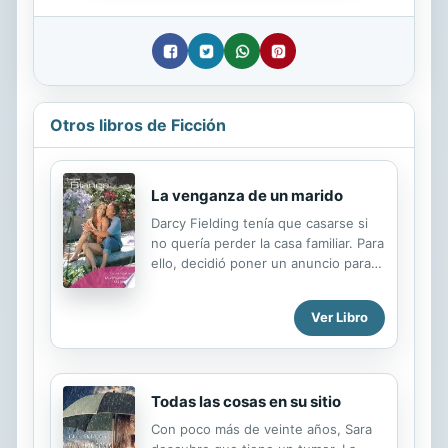
Otros libros de Ficción
La venganza de un marido
Darcy Fielding tenía que casarse si
no quería perder la casa familiar. Para
ello, decidió poner un anuncio para
encontrar marido. Sin embargo,
estaba a punto de sufrir las
Ver Libro
consecuencias de una noche de
pasión que tuvo lugar tiempo atrás...
Gianluca Raffacani había conseguido
dar por fin con la misteriosa belleza
Todas las cosas en su sitio
que lo sedujo, le robó y después
desapareció. Aquella mujer había
Con poco más de veinte años, Sara
puesto un anuncio para encontrar