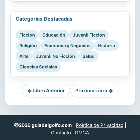
Categorías Destacadas
Ficción
Educación
Juvenil Ficción
Religión
Economía y Negocios
Historia
Arte
Juvenil No Ficción
Salud
Ciencias Sociales
Libro Anterior
Próximo Libro
@2026 guiadelgolfo.com
|
Política de Privacidad
|
Contacto
|
DMCA