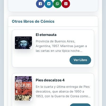
Otros libros de Cómics
El eternauta
Provincia de Buenos Aires,
Argentina, 1957. Mientras juegan a
las cartas en una típica noche
bonaerense, cuatro amigos
Ver Libro
escuchan una inquietante noticia en
la radio: una prueba nuclear en el
Océano Pacífico habría dejado
material radioactivo en el aire que
sería arrastrado con el viento hacia
Pies descalzos 4
Sudamérica. Segundos después, una
En la cuarta y última entrega de Pies
nevada fluorescente comienza a caer
descalzos, que abarca de 1950 a
en la ciudad y sus alrededores,
1953, con la Guerra de Corea como
matando todo lo que toca. ¿Es este
trasfondo, la lucha de Gen es más
el principio de la anarquía y la
intensa que nunca. Cuando la madre