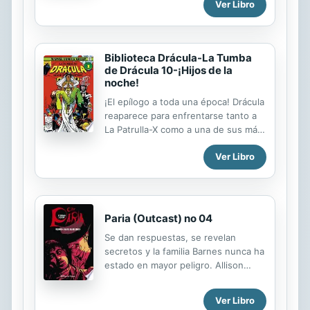
violencia o una invasión alienígena?
Ver Libro
de Gen exhaló su último aliento, el
El Eternauta es la primera novela
mundo volvió a derrumbarse. Fue
gráfica en español y la más
como si la bomba arrasara de nuevo
importante para el...
la ciudad. Tal fue su ira que se lo
Biblioteca Drácula-La Tumba
habría hecho pagar al mismísimo
de Drácula 10-¡Hijos de la
noche!
general MacArthur y al emperador.
La impotencia se apoderó de él y
¡El epílogo a toda una época! Drácula
solo recuperó la esperanza con un
reaparece para enfrentarse tanto a
viejo consejo de su padre: imitar al
La Patrulla-X como a una de sus más
trigo que, tras soportar el frío y ser
persistentes enemigas, en una mítica
pisoteado, siempre brota y crece alto
Ver Libro
historia a cargo de Chris Claremont y
y fuerte. Ello, unido al...
Bill Sienkiewicz. A continuación, el
Doctor Extraño se une a Blade, la
Bruja Escarlata, la Capitana Marvel y
Hannibal King para hacer frente a un
Paria (Outcast) no 04
terrible plan del Príncipe de los
Se dan respuestas, se revelan
Vampiros contra la humanidad.
secretos y la familia Barnes nunca ha
estado en mayor peligro. Allison
averigua que hay algo muy especial
en su hija, ¿pero dónde está Kyle?
Ver Libro
¿Anderson lo arriesgará todo para ir