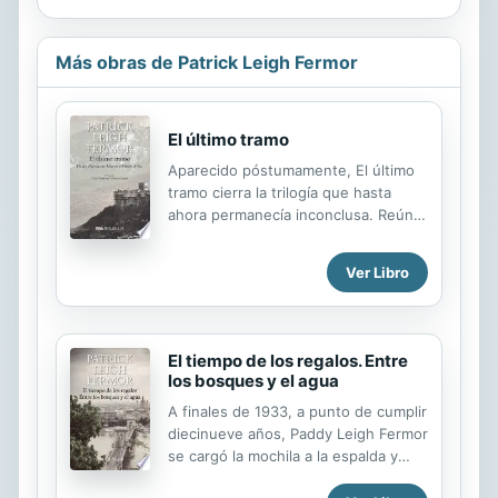
Más obras de Patrick Leigh Fermor
El último tramo
Aparecido póstumamente, El último
tramo cierra la trilogía que hasta
ahora permanecía inconclusa. Reúne,
por un lado, el contenido inédito del
manuscrito que el escritor redactó
Ver Libro
en la década de 1960 y que luego
abandonó pendiente de corregir, y,
por otro, un diario en el que describe
las semanas que pasó en Monte
El tiempo de los regalos. Entre
Athos, inmediatamente después de
los bosques y el agua
su viaje iniciático. Editados por Colin
A finales de 1933, a punto de cumplir
Thubron y Artemis Cooper, los
diecinueve años, Paddy Leigh Fermor
textos reunidos en este libro ponen
se cargó la mochila a la espalda y
el broche de oro a una de las
emprendió un viaje iniciático que le
experiencias viajeras más