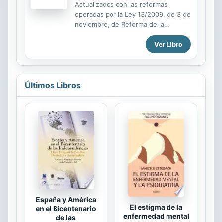
Actualizados con las reformas
operadas por la Ley 13/2009, de 3 de
noviembre, de Reforma de la
Legislación Procesal para la
Ver Libro
implantación de la Nueva Oficina
Judicial; Ley 25/2009, de 22 de
diciembre, de modificación de
diversas leyes para su adaptación a
la Ley sobre el libre acceso a las
Últimos Libros
actividades de servicios y su
ejercicio; y Ley 34/2010, de 5 de
agosto, de modificación de la Ley
30/2007, de 30 de octubre, de
Contratos del Sector Público.
España y América
El estigma de la
en el Bicentenario
enfermedad mental
de las