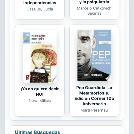
y la psiquiatría
Independencias
Marcelo Cetkovich
Casajús, Lucía
Bakmas
Pep Guardiola. La
¡Ya no quiero decir
Metamorfosis.
NO!
Edicion Corner 10o
Neva Milicic
Aniversario
Marti Perarnau
Últimas Búsquedas