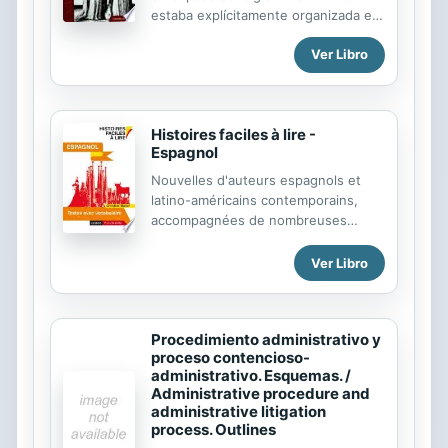
artística de actores y escritores en
estaba explícitamente organizada en
España durante las primeras décadas
tres fases sucesivas, pero podemos
del siglo XX. Josefina Blanco y
Ver Libro
referirnos a algo similar. El estudio
Ramón del Valle-Inclán vivieron en
de estas diferentes etapas de la
propia carne ...
enseñanza en Sevilla durante aquella
época es la base del presente libro.
Histoires faciles à lire -
Espagnol
Nouvelles d'auteurs espagnols et
latino-américains contemporains,
accompagnées de nombreuses
notes de vocabulaire et de
remarques grammaticales.
Ver Libro
Procedimiento administrativo y
proceso contencioso-
administrativo. Esquemas. /
Administrative procedure and
administrative litigation
process. Outlines