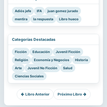
Adiós jefe
IFA
juan gomez jurado
mentira
la respuesta
Libro hueco
Categorías Destacadas
Ficción
Educación
Juvenil Ficción
Religión
Economía y Negocios
Historia
Arte
Juvenil No Ficción
Salud
Ciencias Sociales
Libro Anterior
Próximo Libro