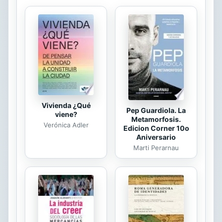
muchacho que, al inicio de la
aventura, todavía no ha alcanzado la
edad requerida para ser investido
caballero. La intriga amorosa discurre
por espacios literarios en los que se
funde la magia de Bretaña con la
maravilla oriental de Caveza...
Vivienda ¿Qué
Pep Guardiola. La
viene?
Metamorfosis.
Verónica Adler
Edicion Corner 10o
Aniversario
Marti Perarnau