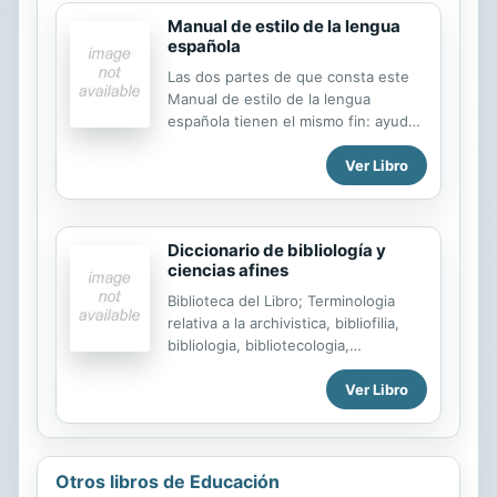
Manual de estilo de la lengua
española
Las dos partes de que consta este
Manual de estilo de la lengua
española tienen el mismo fin: ayudar
a redactar bien y con propiedad a
Ver Libro
quienes diariamente han de
enfrentarse con una cuartilla en
blanco o una pantalla de ordenador
vacía. La primera parte se propone
Diccionario de bibliología y
ofrecer al lector los elementos
ciencias afines
básicos para conseguir una
redacción correcta con sujeción a las
Biblioteca del Libro; Terminologia
exigencias del lenguaje normativo
relativa a la archivistica, bibliofilia,
por un lado y de la escritura
bibliologia, bibliotecologia,
científica por otro. Se afrontan las
biblioteconomia, codicologia,
normas para dominar el trabajo
Ver Libro
documentologia, ecdotica, epigrafia,
documental (fuentes de consulta,
hermeneutica, incunabulogia,
citas, notas, remisiones, cuadros,
lexicografia, paleografia, papirologia,
referencias bibliográficas...
etc.
Otros libros de Educación