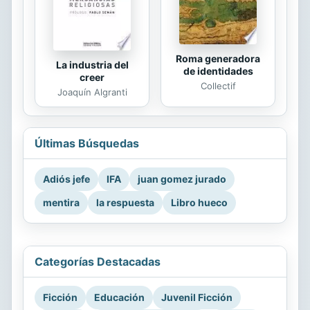
Roma generadora
La industria del
de identidades
creer
Collectif
Joaquín Algranti
Últimas Búsquedas
Adiós jefe
IFA
juan gomez jurado
mentira
la respuesta
Libro hueco
Categorías Destacadas
Ficción
Educación
Juvenil Ficción