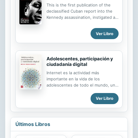
grandes diferencias, todos estos
This is the first publication of the
pensadores veían en el socialismo un
declassified Cuban report into the
desafío intelectual que acompañaría
Kennedy assassination, instigated at
de forma permanente al capitalismo.
the request of the US government
Esto ha cambiado radicalmente. Ya
and that uncovered a conspiracy
no se confía en que el socialismo
Ver Libro
against Kennedy among those who
pueda despertar el entusiasmo de
felt betrayed by the Bay of Pigs
las masas...
debacle.
Adolescentes, participación y
ciudadanía digital
Internet es la actividad más
importante en la vida de los
adolescentes de todo el mundo, uno
de los pocos escenarios que, según
su propia percepción, les pertenece.
Ver Libro
El universo online les permite
expresarse, definirse, entender
cómo es y cómo funciona la sociedad
en la que viven. En este espacio,
Últimos Libros
además, pueden hacerse visibles y
presentarse como actores sociales.