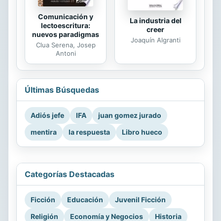
Comunicación y
La industria del
lectoescritura:
creer
nuevos paradigmas
Joaquín Algranti
Clua Serena, Josep
Antoni
Últimas Búsquedas
Adiós jefe
IFA
juan gomez jurado
mentira
la respuesta
Libro hueco
Categorías Destacadas
Ficción
Educación
Juvenil Ficción
Religión
Economía y Negocios
Historia