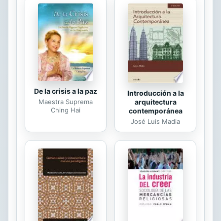
¿Los adolescentes valoran Internet
como lugar de participación? ¿Les
interesa? ¿Utilizan el mundo online?
¿Cómo? ¿Qué plataformas digitales
prefieren? ¿Y en qué acciones e
iniciativas se involucran? Para
responder...
De la crisis a la paz
Introducción a la
arquitectura
Maestra Suprema
Ching Hai
contemporánea
José Luis Madia