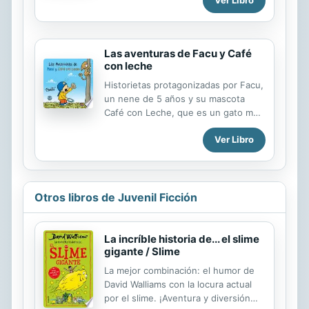
Ver Libro
Las aventuras de Facu y Café
con leche
Historietas protagonizadas por Facu,
un nene de 5 años y su mascota
Café con Leche, que es un gato muy
travieso. Las aventuras comienzan
Ver Libro
cuando Facu empieza el jardín y Café
con Leche tiene que quedarse en la
casa solo. Los diversos episodios
muestran escenas de la vida
cotidiana tratadas con mucho humor
Otros libros de Juvenil Ficción
e ingenio. Cada historieta se
desarrolla en cuatro páginas.
La incríble historia de... el slime
gigante / Slime
La mejor combinación: el humor de
David Walliams con la locura actual
por el slime. ¡Aventura y diversión