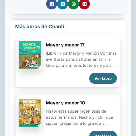
Más obras de Chanti
Mayor y menor 17
¡Libro 17 de Mayor y Menor! Con más
aventuras para disfrutar en familia.
Ideal para primeros lectores y para
amantes de los comics. Nacho está
aprendiendo lengua de señas y
Ver Libro
quiere enseñársela a sus hermanos
en su club secreto. Tobi tiene un
nuevo amigo que es muuuy
sincero... ¿demasiado? Lola sigue
Mayor y menor 10
descubriendo el mundo y hablando
Historietas súper ingeniosas de
con ¡fantasmas! Y Peluche y Nitus
estos hermanos, Nacho y Tobi, que
están más compinches que nunca.
siguen creciendo a lo grande y
Sumate a sus aventuras y divertite a
divirtiéndonos con simpatiquísimas
lo grande con Mayor y menor.
situaciones cotidianas.