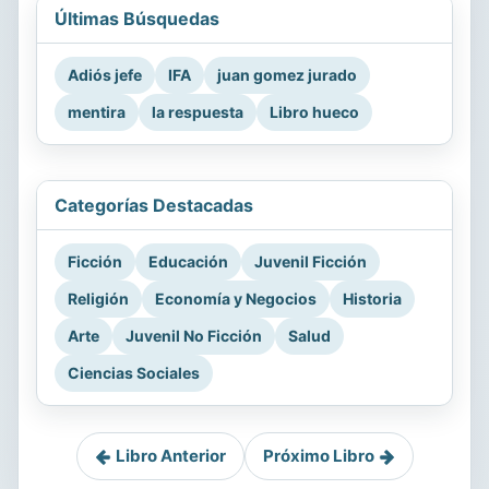
Últimas Búsquedas
Adiós jefe
IFA
juan gomez jurado
mentira
la respuesta
Libro hueco
Categorías Destacadas
Ficción
Educación
Juvenil Ficción
Religión
Economía y Negocios
Historia
Arte
Juvenil No Ficción
Salud
Ciencias Sociales
Libro Anterior
Próximo Libro