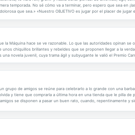
primera temporada. No sé cómo va a terminar, pero espero que sea en ¡las
r dolorosa que sea.» «Nuestro OBJETIVO es jugar por el placer de jugar e
tbol, además es el capitán de un equipo juvenil...
ue la Máquina hace se ve razonable. Lo que las autoridades opinan se o
unos chiquillos brillantes y rebeldes que se proponen llegar a la verda
 una novela juvenil, cuya trama ágil y subyugante le valió el Premio Ca
o su lectura resulta imprescindible.
y un grupo de amigos se reúne para celebrarlo a lo grande con una barb
olvida y tiene que comprarla a última hora en una tienda que le pilla de
s amigos se disponen a pasar un buen rato, cuando, repentinamente y si
cubren que ya no se encuentran en casa de Álex, y todos se hacen la mi