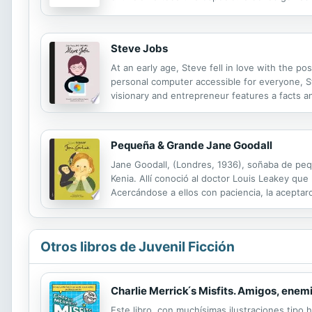
lograron las más grandes mujeres de la histor
Steve Jobs
At an early age, Steve fell in love with the p
personal computer accessible for everyone, St
visionary and entrepreneur features a facts a
Pequeña & Grande Jane Goodall
Jane Goodall, (Londres, 1936), soñaba de pequeñ
Kenia. Allí conoció al doctor Louis Leakey que
Acercándose a ellos con paciencia, la aceptar
a la conservación del medio ambiente y a la e
Otros libros de Juvenil Ficción
Charlie Merrick ́s Misfits. Amigos, ene
Este libro, con muchísimas ilustraciones tipo h