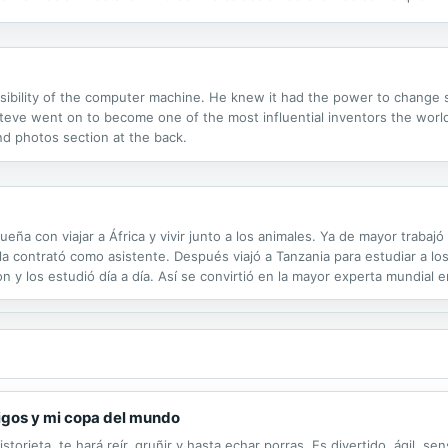
ia contemporánea. Diseñadoras, pintoras, aventureras,...
ossibility of the computer machine. He knew it had the power to change s
eve went on to become one of the most influential inventors the world 
nd photos section at the back.
a con viajar a África y vivir junto a los animales. Ya de mayor trabajó y
 la contrató como asistente. Después viajó a Tanzania para estudiar a l
on y los estudió día a día. Así se convirtió en la mayor experta mundial
ducación.
migos y mi copa del mundo
istorieta, te hará reír, gruñir y hasta echar porras. Es divertido, ágil, 