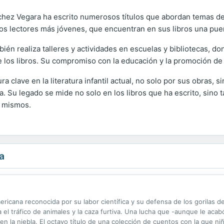
hez Vegara ha escrito numerosos títulos que abordan temas de a
 los lectores más jóvenes, que encuentran en sus libros una pu
én realiza talleres y actividades en escuelas y bibliotecas, don
e los libros. Su compromiso con la educación y la promoción de l
 clave en la literatura infantil actual, no solo por sus obras,
ia. Su legado se mide no solo en los libros que ha escrito, sino 
í mismos.
a
ricana reconocida por su labor científica y su defensa de los gorilas d
 el tráfico de animales y la caza furtiva. Una lucha que -aunque le acabó
s en la niebla. El octavo título de una colección de cuentos con la que 