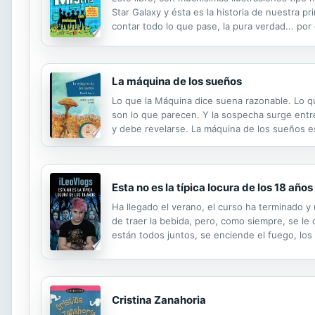
Star Galaxy y ésta es la historia de nuestra 
contar todo lo que pase, la pura verdad... po
futbol. Ve, come, sueña, memoriza y respira fu
La máquina de los sueños
Lo que la Máquina dice suena razonable. Lo q
son lo que parecen. Y la sospecha surge entre 
y debe revelarse. La máquina de los sueños es
publicación marca un hito en el género; por es
Esta no es la típica locura de los 18 años
Ha llegado el verano, el curso ha terminado 
de traer la bebida, pero, como siempre, se le 
están todos juntos, se enciende el fuego, lo
perdiendo el conocimiento. Al despertar, des
Cristina Zanahoria