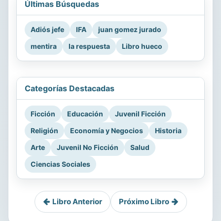
Últimas Búsquedas
Adiós jefe
IFA
juan gomez jurado
mentira
la respuesta
Libro hueco
Categorías Destacadas
Ficción
Educación
Juvenil Ficción
Religión
Economía y Negocios
Historia
Arte
Juvenil No Ficción
Salud
Ciencias Sociales
Libro Anterior
Próximo Libro