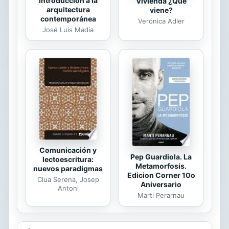
Introducción a la
Vivienda ¿Qué
arquitectura
viene?
contemporánea
Verónica Adler
José Luis Madia
Comunicación y
Pep Guardiola. La
lectoescritura:
Metamorfosis.
nuevos paradigmas
Edicion Corner 10o
Clua Serena, Josep
Aniversario
Antoni
Marti Perarnau