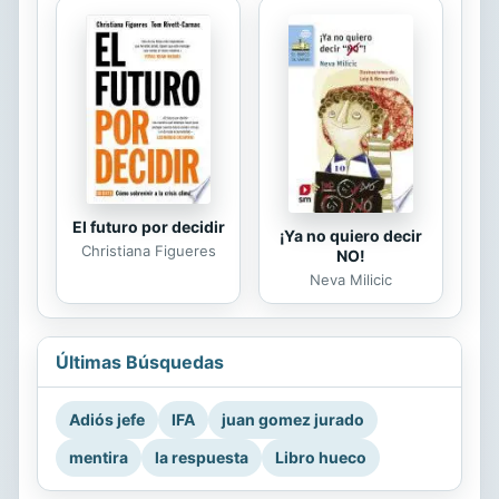
El futuro por decidir
¡Ya no quiero decir
Christiana Figueres
NO!
Neva Milicic
Últimas Búsquedas
Adiós jefe
IFA
juan gomez jurado
mentira
la respuesta
Libro hueco