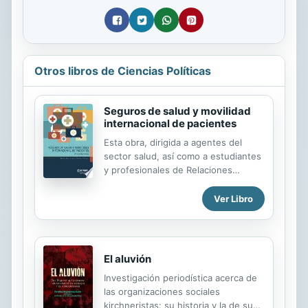
Otros libros de Ciencias Políticas
Seguros de salud y movilidad
internacional de pacientes
Esta obra, dirigida a agentes del
sector salud, así como a estudiantes
y profesionales de Relaciones
Internacionales, Derecho,
Administración de Empresas y
Ver Libro
Medicina, analiza el papel de los
seguros médicos públicos y privados
como dinamizadores de la movilidad
internacional de pacientes, un
El aluvión
mercado poco conocido y que
Investigación periodística acerca de
presenta variados riesgos y desafíos.
las organizaciones sociales
A partir de un estudio mixto sobre el
kirchneristas: su historia y la de sus
papel diferenciado de las