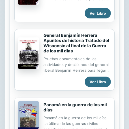
líderes, su funcionamiento,
aseguradoras en este campo, busca
estrategias y alianzas. Boyanovsky
dar respuesta a los dilemas jurídicos,
Ver Libro
Bazán analiza cómo accedieron a
operativos y económicos que
recursos económicos, cargos
supone el crecimiento del mercado
ejecutivos y legislativos, y
sanitario a nivel global, así como ...
adquirieron una entidad hasta
General Benjamín Herrera
entonces inédita en el escenario
Apuntes de historia Tratado del
político nacional.
Wisconsin al final de la Guerra
de los mil días
Pruebas documentales de las
actividades y decisiones del general
liberal Benjamín Herrera para llegar a
la firma de paz en el tratado de
Ver Libro
Wisconsin, que puso fin a la absurda
y sangrienta guerra de los Mil Días
(1899-1902), cuyo trágico resultado
fue la traición de las élites
Panamá en la guerra de los mil
panameñas que en contubernio con
días
el gobierno de Estados Unidos
separaron el istmo del territorio
Panamá en la guerra de los mil días
colombiano. El heroísmo de Herrera
La última de las guerras civiles
en el sitio de Cartagena., sobre todo,