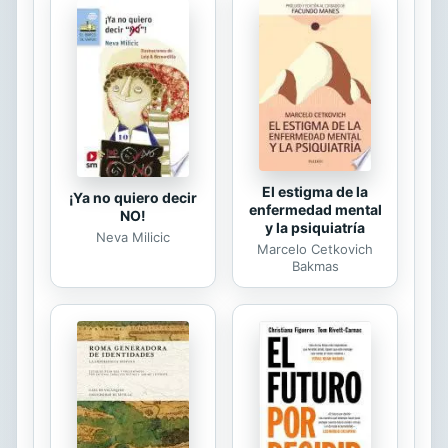
Efectos en el desentrenamiento.
Introducción. Marco teórico.
Objetivos. Metodología de
investigació. Resultados. Discusión.
Limitaciones del estudio.
Conclusiones. Perspectivas...
El estigma de la
¡Ya no quiero decir
enfermedad mental
NO!
y la psiquiatría
Neva Milicic
Marcelo Cetkovich
Bakmas