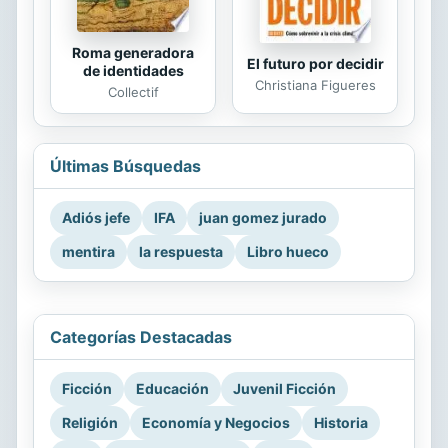
Roma generadora
El futuro por decidir
de identidades
Christiana Figueres
Collectif
Últimas Búsquedas
Adiós jefe
IFA
juan gomez jurado
mentira
la respuesta
Libro hueco
Categorías Destacadas
Ficción
Educación
Juvenil Ficción
Religión
Economía y Negocios
Historia