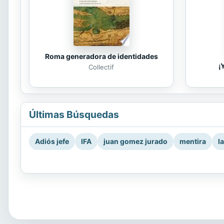
Roma generadora de identidades
¡
Collectif
Últimas Búsquedas
Adiós jefe
IFA
juan gomez jurado
mentira
l