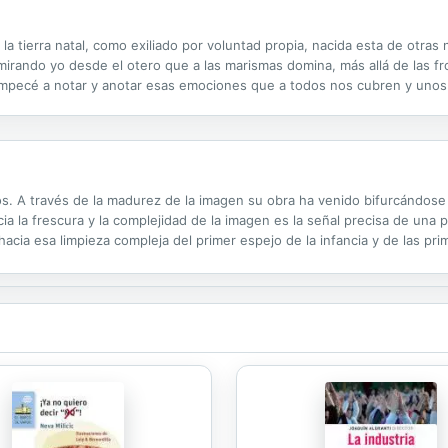
la tierra natal, como exiliado por voluntad propia, nacida esta de otras
 mirando yo desde el otero que a las marismas domina, más allá de las fr
í empecé a notar y anotar esas emociones que a todos nos cubren y unos
rnado por esos caminos de tierra, polvo y fango, según la época del año, ..
s. A través de la madurez de la imagen su obra ha venido bifurcándose p
ia la frescura y la complejidad de la imagen es la señal precisa de una p
acia esa limpieza compleja del primer espejo de la infancia y de las pr
 tan alto”. Desde esta planicie el agua va a estar retornando ...