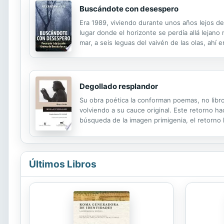
Buscándote con desespero
Era 1989, viviendo durante unos años lejos de 
lugar donde el horizonte se perdía allá lejano
mar, a seis leguas del vaivén de las olas, ah
atrevemos a bailar o lidiar con ellas. Sí, inte
Degollado resplandor
Su obra poética la conforman poemas, no libro
volviendo a su cauce original. Este retorno hac
búsqueda de la imagen primigenia, el retorno h
“Está mi infancia en esta costa, / bajo el cielo
Últimos Libros