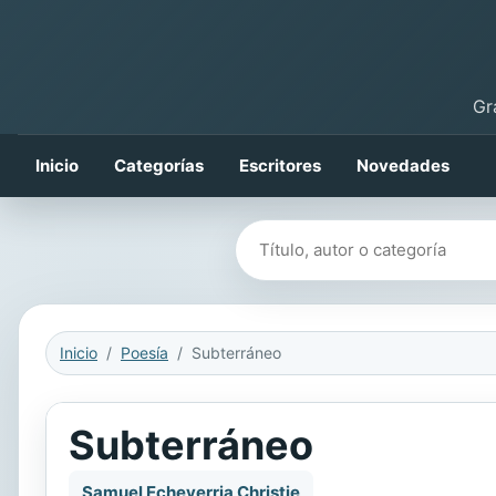
Gr
Inicio
Categorías
Escritores
Novedades
Buscar libros
Inicio
Poesía
Subterráneo
Subterráneo
Samuel Echeverria Christie