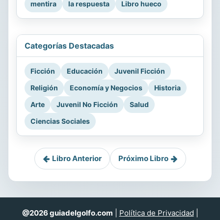
mentira
la respuesta
Libro hueco
Categorías Destacadas
Ficción
Educación
Juvenil Ficción
Religión
Economía y Negocios
Historia
Arte
Juvenil No Ficción
Salud
Ciencias Sociales
Libro Anterior
Próximo Libro
@2026 guiadelgolfo.com
|
Política de Privacidad
|