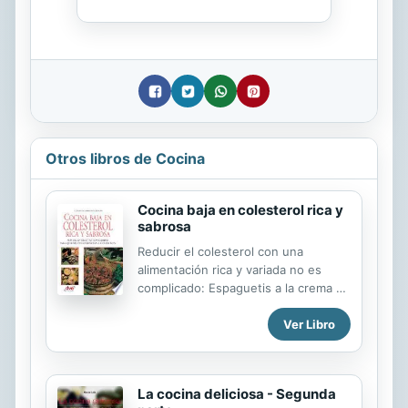
Otros libros de Cocina
Cocina baja en colesterol rica y
sabrosa
Reducir el colesterol con una
alimentación rica y variada no es
complicado: Espaguetis a la crema de
setas (0 mg de colesterol), Tomates
Ver Libro
rellenos a las verduras (0 mg de
colesterol), Calabacines al horno (0
mg de colesterol), Pastel de
chocolate (0 mg de colesterol), y
La cocina deliciosa - Segunda
también numerosos platos de pasta,