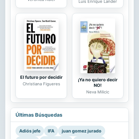
Luis Enrique Lander
El futuro por decidir
¡Ya no quiero decir
Christiana Figueres
NO!
Neva Milicic
Últimas Búsquedas
Adiós jefe
IFA
juan gomez jurado