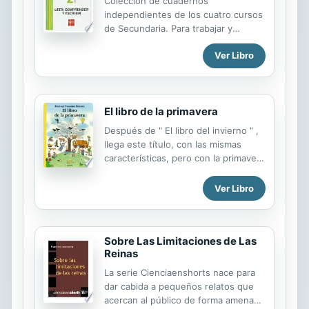
Colección de cuadernos
como esperaban y una vez más
independientes de los cuatro cursos
deberán enfrentarse a situaciones
de Secundaria. Para trabajar y
increíbles, intensos desafíos y sus
consolidar todos los contenidos de la
vidas correrán peligro a...
Ver Libro
ESO de acuerdo a las necesidades
de cada alumno.
El libro de la primavera
Después de " El libro del invierno " ,
llega este título, con las mismas
características, pero con la primavera
como tema central. Las ilustraciones,
a doble página, están llenas de
Ver Libro
personajes, detalles, situaciones y
escenarios relacionados con esta
estación del año. El hecho de que no
Sobre Las Limitaciones de Las
haya texto facilita que tanto
Reinas
prelectores como primeros lectores
puedan disfrutar de las múltiples
La serie Cienciaenshorts nace para
historias que, a través de los dibujos,
dar cabida a pequeños relatos que
va narrando el libro.
acercan al público de forma amena