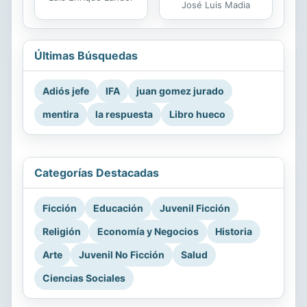
José Luis Madia
Últimas Búsquedas
Adiós jefe
IFA
juan gomez jurado
mentira
la respuesta
Libro hueco
Categorías Destacadas
Ficción
Educación
Juvenil Ficción
Religión
Economía y Negocios
Historia
Arte
Juvenil No Ficción
Salud
Ciencias Sociales