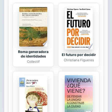
sobre la nobleza, la poliorcética o la
vida religiosa. Se completa con una
recogida bibliografía exhaustiva de
las obras para el conocimiento
histórico de este área durante la
Edad Media Cristiana.
Roma generadora
El futuro por decidir
de identidades
Christiana Figueres
Collectif