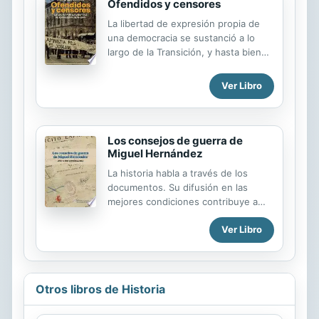
Ofendidos y censores
La libertad de expresión propia de
una democracia se sustanció a lo
largo de la Transición, y hasta bien
entrados los años ochenta, gracias al
empeño de quienes rechazaron o
Ver Libro
desafiaron la intolerancia de la
cultura franquista. Algunos
representantes del mundo teatral,
cinematográfico y editorial jalonaron
Los consejos de guerra de
esa lucha con las consecuencias de
Miguel Hernández
amenazas, atentados y condenas.
La historia habla a través de los
Otros, menos recordados por
documentos. Su difusión en las
pertenecer a una cultura popular con
mejores condiciones contribuye a
escasa atención crítica, sufrieron la
arrojar luz y fomentar el
misma persecución sin salir del
Ver Libro
conocimiento de periodos como la
anonimato. OFENDIDOS Y CENSORES
posguerra española. Los consejos de
recopila un conjunto de historias
guerra de Miguel Hernández aspira a
cuyos...
distinguir tal circunstancia a través
del caso del poeta español. El
Otros libros de Historia
nombre Miguel Hernández Gilabert
ocupa solo dos líneas en la extensa