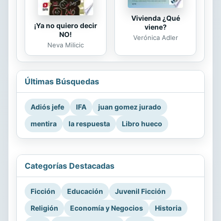
Vivienda ¿Qué
¡Ya no quiero decir
viene?
NO!
Verónica Adler
Neva Milicic
Últimas Búsquedas
Adiós jefe
IFA
juan gomez jurado
mentira
la respuesta
Libro hueco
Categorías Destacadas
Ficción
Educación
Juvenil Ficción
Religión
Economía y Negocios
Historia