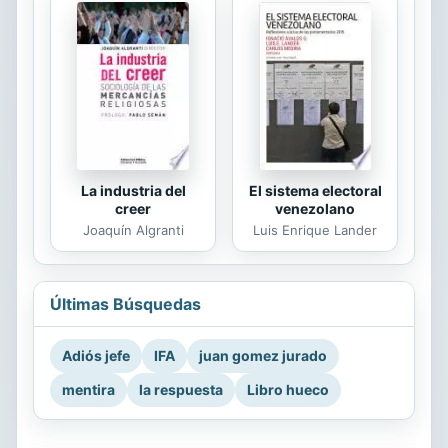
La industria del
El sistema electoral
creer
venezolano
Joaquín Algranti
Luis Enrique Lander
Últimas Búsquedas
Adiós jefe
IFA
juan gomez jurado
mentira
la respuesta
Libro hueco