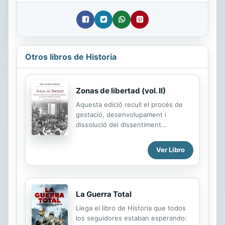
Otros libros de Historia
Zonas de libertad (vol. II)
Aquesta edició recull el procés de
gestació, desenvolupament i
dissolució del dissentiment
estudiantil universitari sota el
franquisme, utilitzant com cas
Ver Libro
d'estudi la Universitat de València,
en comparació amb altres
universitats espanyoles i amb els
moviments estudiantils coetanis
La Guerra Total
d'altres països. Comprès en dos
volums, el primer recull l'evolució
Llega el libro de Historia que todos
entre el 1939 i el 1965, se centra en
los seguidores estaban esperando:
el llarg i complex procés d'alienació