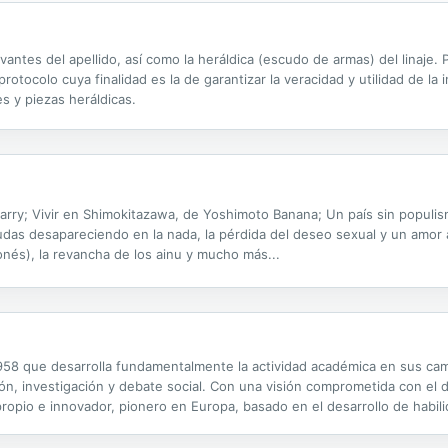
evantes del apellido, así como la heráldica (escudo de armas) del linaje
otocolo cuya finalidad es la de garantizar la veracidad y utilidad de la 
s y piezas heráldicas.
Parry; Vivir en Shimokitazawa, de Yoshimoto Banana; Un país sin populi
deudas desapareciendo en la nada, la pérdida del deseo sexual y un amor 
nés), la revancha de los ainu y mucho más...
958 que desarrolla fundamentalmente la actividad académica en sus ca
ión, investigación y debate social. Con una visión comprometida con el d
ropio e innovador, pionero en Europa, basado en el desarrollo de habil
ditada a nivel global por los rankings internacionales, ha unido para es