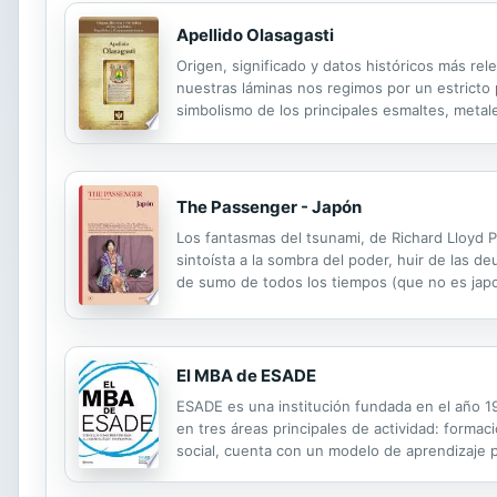
Apellido Olasagasti
Origen, significado y datos históricos más rel
nuestras láminas nos regimos por un estricto pr
simbolismo de los principales esmaltes, metale
The Passenger - Japón
Los fantasmas del tsunami, de Richard Lloyd 
sintoísta a la sombra del poder, huir de las 
de sumo de todos los tiempos (que no es japo
El MBA de ESADE
ESADE es una institución fundada en el año 1
en tres áreas principales de actividad: formac
social, cuenta con un modelo de aprendizaje p
directivas. Como escuela de negocios líder acre