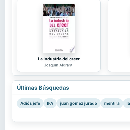
La industria del creer
Joaquín Algranti
Últimas Búsquedas
Adiós jefe
IFA
juan gomez jurado
mentira
l