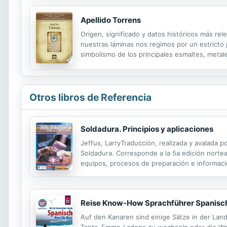
Apellido Torrens
Origen, significado y datos históricos más rel
nuestras láminas nos regimos por un estricto pr
simbolismo de los principales esmaltes, metale
Otros libros de Referencia
Soldadura. Principios y aplicaciones
Jeffus, LarryTraducción, realizada y avalada 
Soldadura. Corresponde a la 5a edición nortea
equipos, procesos de preparación e información
Reise Know-How Sprachführer Spanisch 
Auf den Kanaren sind einige Sätze in der Land
Tante-Emma-Ladens zu wechseln oder die Wet