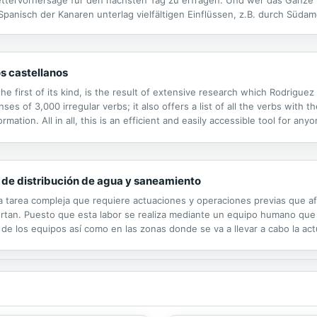
Spanisch der Kanaren unterlag vielfältigen Einflüssen, z.B. durch Süda
iten der Aussprache, sondern auch spezielles Vokabular zu Flora und Fau
s castellanos
e first of its kind, is the result of extensive research which Rodriguez i
nses of 3,000 irregular verbs; it also offers a list of all the verbs with 
mation. All in all, this is an efficient and easily accessible tool for a
s de distribución de agua y saneamiento
a tarea compleja que requiere actuaciones y operaciones previas que af
ertan. Puesto que esta labor se realiza mediante un equipo humano que 
, de los equipos así como en las zonas donde se va a llevar a cabo la a
d, haciendo valer todo lo concerniente a evacuaciones y emergencias. T