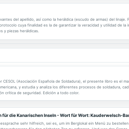
evantes del apellido, así como la heráldica (escudo de armas) del linaje
otocolo cuya finalidad es la de garantizar la veracidad y utilidad de la 
s y piezas heráldicas.
por CESOL (Asociación Española de Soldadura), el presente libro es el ma
mericana, y estudia y analiza los diferentes procesos de soldadura, cad
 crítica de seguridad. Edición a todo color.
für die Kanarischen Inseln - Wort für Wort: Kauderwelsch-Ba
essprache sehr hilfreich, sei es, um im Berglokal ein Menü zu bestellen
tervorhersage für den nächsten Tag zu erfragen. Und wer das Ganze 