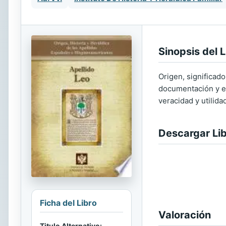
Sinopsis del L
Origen, significado
documentación y ed
veracidad y utilida
Descargar Li
Ficha del Libro
Valoración
Titulo Alternativo: