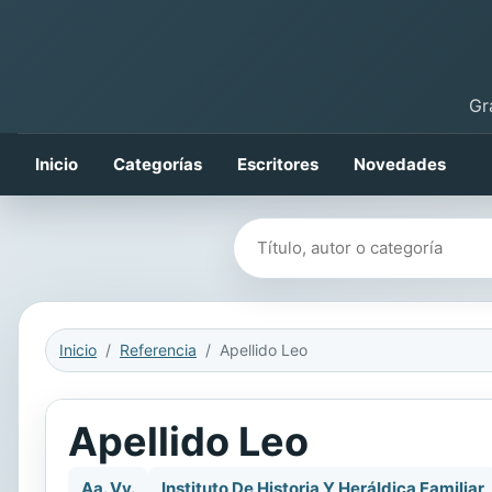
Gr
Inicio
Categorías
Escritores
Novedades
Buscar libros
Inicio
Referencia
Apellido Leo
Apellido Leo
Aa. Vv.
Instituto De Historia Y Heráldica Familiar