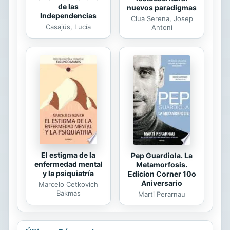
de las
nuevos paradigmas
Independencias
Clua Serena, Josep
Casajús, Lucía
Antoni
El estigma de la
Pep Guardiola. La
enfermedad mental
Metamorfosis.
y la psiquiatría
Edicion Corner 10o
Aniversario
Marcelo Cetkovich
Bakmas
Marti Perarnau