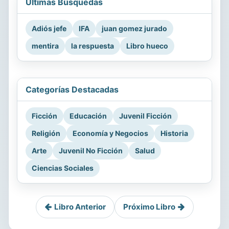
Últimas Búsquedas
Adiós jefe
IFA
juan gomez jurado
mentira
la respuesta
Libro hueco
Categorías Destacadas
Ficción
Educación
Juvenil Ficción
Religión
Economía y Negocios
Historia
Arte
Juvenil No Ficción
Salud
Ciencias Sociales
Libro Anterior
Próximo Libro