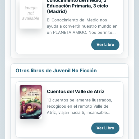
conocimiento del medio, 5
Educación Primaria, 3 ciclo
(Madrid)
El Conocimiento del Medio nos
ayuda a convertir nuestro mundo en
un PLANETA AMIGO. Nos permite
conocer la naturaleza, valorar
Ver Libro
nuestro entorno y desarrollar
actitudes de respeto hacia otras
culturas y otros pueblos. Con el
Conocimiento del Medio podemos
descubrir cómo somo, compartir con
Otros libros de Juvenil No Ficción
los demás nuestros conocimientos y
construir entre todos un PLANETA
AMIGo, en el que convivamos en un
Cuentos del Valle de Atriz
mismo entorno personas con
13 cuentos bellamente ilustrados,
diferentes formas de pensar.
recogidos en el remoto Valle de
Atríz, viajan hacia tí, incansable
lector, para llevarte a conocer la
tradición del pueblo que vive y ama
Ver Libro
al pie del coloso Ninan-Urcu, la
Montaña de Fuego, al sur, muy al sur