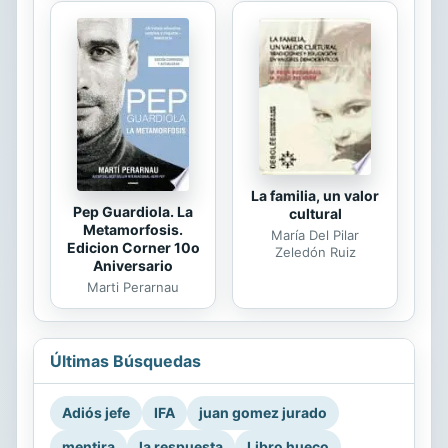
La familia, un valor
Pep Guardiola. La
cultural
Metamorfosis.
María Del Pilar
Edicion Corner 10o
Zeledón Ruiz
Aniversario
Marti Perarnau
Últimas Búsquedas
Adiós jefe
IFA
juan gomez jurado
mentira
la respuesta
Libro hueco