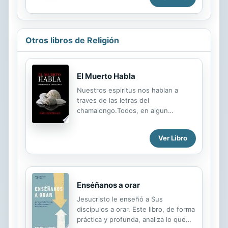
es un relato de ficción con fines
religiosos; se dirige a los israelitas,
inmersos en graves dificultades
históricas, para confirmarlos en la
Otros libros de Religión
esperanza de que Dios siempre está
de parte de los débiles.
El Muerto Habla
Nuestros espiritus nos hablan a
traves de las letras del
chamalongo.Todos, en algun
momento, estaremos bajo la
influencia de una entidad que quiere
Ver Libro
expresarse. Entender e interpretar la
voz de los muertos nos ayudara a
dar pasos firmes y certeros. Invoca a
ese espiritu y descubre que tiene
que decir
Enséñanos a orar
Jesucristo le enseñó a Sus
discípulos a orar. Este libro, de forma
práctica y profunda, analiza lo que