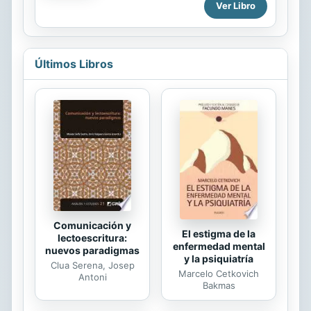
Ver Libro
Un descubrimiento que exalta la
merce ser repristinados. La fiesta
razón y que abre a la hipótesis de
liturgica del Bautismo de Jesus, no
la...
ha mucho instituida, animara quizas a
alguno para desarrollarlos.
Últimos Libros
Eclesiologicamente, el Bautismo del
Jordan es decisivo. Los antiguos le
consideraron como el arranque de la
santificacion capital del Jesus. En su
humanidad fue santificada la Iglesia.
Y como el termino final de la
Economia de la antigua Ley. El hiato
entre el Jordan y la ressurreccion
de...
Comunicación y
El estigma de la
lectoescritura:
enfermedad mental
nuevos paradigmas
y la psiquiatría
Clua Serena, Josep
Marcelo Cetkovich
Antoni
Bakmas