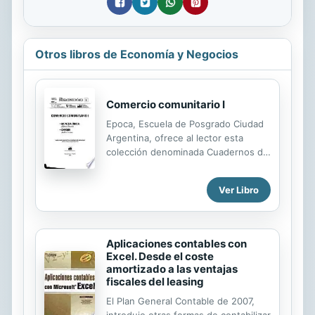
Otros libros de Economía y Negocios
Comercio comunitario I
Epoca, Escuela de Posgrado Ciudad
Argentina, ofrece al lector esta
colección denominada Cuadernos de
Epoca que edita tesis, tesinas,
monografías y ensayos de
Ver Libro
investigación científica
recomendados por el Consejo de
Publicaciones de Epoca.
Aplicaciones contables con
Excel. Desde el coste
amortizado a las ventajas
fiscales del leasing
El Plan General Contable de 2007,