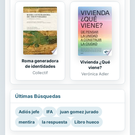
Roma generadora
Vivienda ¿Qué
de identidades
viene?
Collectif
Verónica Adler
Últimas Búsquedas
Adiós jefe
IFA
juan gomez jurado
mentira
la respuesta
Libro hueco