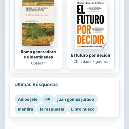
Roma generadora
El futuro por decidir
de identidades
Christiana Figueres
Collectif
Últimas Búsquedas
Adiós jefe
IFA
juan gomez jurado
mentira
la respuesta
Libro hueco