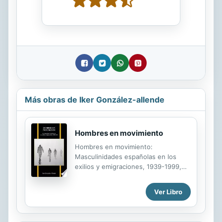
Más obras de Iker González-allende
Hombres en movimiento
Hombres en movimiento:
Masculinidades españolas en los
exilios y emigraciones, 1939-1999,
de Iker González-Allende, es el
primer estudio detallado de cómo el
Ver Libro
exilio y la emigración influyen en la
masculinidad de los hombres
españoles, tanto heterosexuales