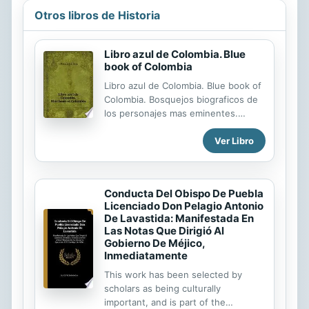
como homosexuales, que se ven
Otros libros de Historia
obligados a abandonar su país. En el
libro, González-Allende analiza la
literatura producida por escritores
Libro azul de Colombia. Blue
españoles que desde 1939 hasta
book of Colombia
finales del siglo XX han
Libro azul de Colombia. Blue book of
experimentado el exilio o la
Colombia. Bosquejos biograficos de
emigración, cubriendo tres
los personajes mas eminentes.
momentos históricos: el largo exilio
Biographical sketches of the most
republicano como consecuencia de
Ver Libro
prominent personages. Historia
la Guerra...
condensada de la republica.
Abridged history of the republic.
Articulos especiales sobre el
Conducta Del Obispo De Puebla
Comercio, Agricultura y Riqueza
Licenciado Don Pelagio Antonio
Mineral, basados en las Estadisticas
De Lavastida: Manifestada En
Oficiales. Special articles relative to
Las Notas Que Dirigió Al
Commerce, Agriculture and Mineral
Gobierno De Méjico,
Wealth, based on Official Statistics.
Inmediatamente
This work has been selected by
scholars as being culturally
important, and is part of the