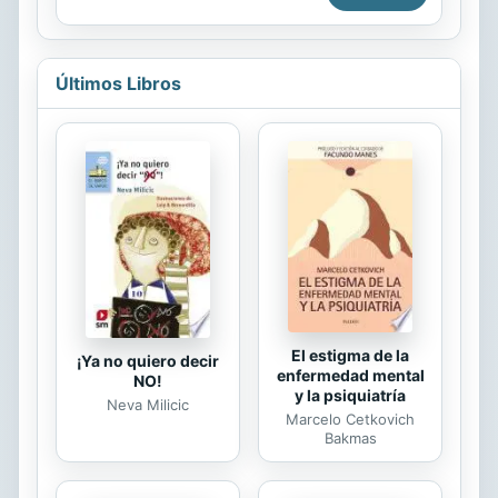
economic errors of the Weimar
que no dejara indiferente a nadie.
Republic that led to its overthrow, to
La...
the human catastrophy that followed
not only within Germany itself, but
Últimos Libros
throughout Europe.
El estigma de la
¡Ya no quiero decir
enfermedad mental
NO!
y la psiquiatría
Neva Milicic
Marcelo Cetkovich
Bakmas