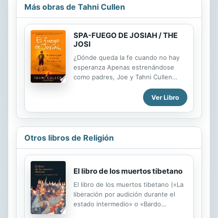
Más obras de Tahni Cullen
SPA-FUEGO DE JOSIAH / THE
JOSI
¿Dónde queda la fe cuando no hay
esperanza Apenas estrenándose
como padres, Joe y Tahni Cullen
tuvieron un inesperado encuentro
con el mundo del autismo cuando su
Ver Libro
hijo Josiah perdió repentinamente su
capacidad de hablar, jugar y
socializar. El diagnóstico: Trastorno
del espectro autista. En sus intentos
Otros libros de Religión
de ver a Josiah recuperarse y
recuperar el habla, los Cullen
sufrieron luchas físicas, emocionales
El libro de los muertos tibetano
y financieras. Mientras que otros
niños alrededor de él mejoraban,
El libro de los muertos tibetano («La
Josiah solo empeoraba. Cinco años
liberación por audición durante el
más tarde, Josiah, a quien no se le
estado intermedio» o «Bardo
había enseñado formalmente a leer o
Thödol») es el tratado escatológico