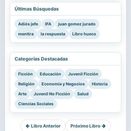
Últimas Búsquedas
Adiós jefe
IFA
juan gomez jurado
mentira
la respuesta
Libro hueco
Categorías Destacadas
Ficción
Educación
Juvenil Ficción
Religión
Economía y Negocios
Historia
Arte
Juvenil No Ficción
Salud
Ciencias Sociales
Libro Anterior
Próximo Libro