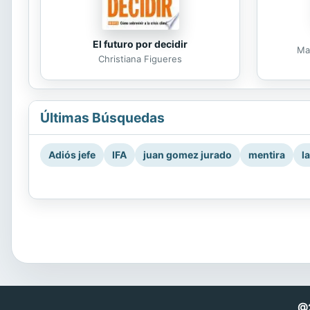
El futuro por decidir
Ma
Christiana Figueres
Últimas Búsquedas
Adiós jefe
IFA
juan gomez jurado
mentira
l
@2