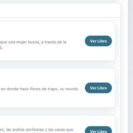
Ver Libro
 que una mujer busca, a través de la
S.
Ver Libro
ía en donde hace flores de trapo, su mundo
.
les, las arañas acróbatas y las vacas que
Ver Libro