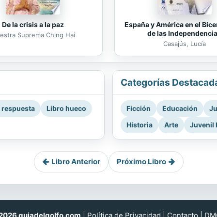
De la crisis a la paz
España y América en el Bice
de las Independenci
estra Suprema Ching Hai
Casajús, Lucía
Categorías Destacad
a respuesta
Libro hueco
Ficción
Educación
Ju
Historia
Arte
Juvenil 
Libro Anterior
Próximo Libro
026 guiadelgolfo.com
|
Política de Privacidad
|
Contacto
|
DM