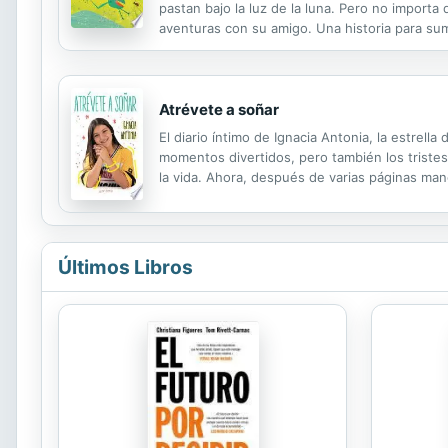
pastan bajo la luz de la luna. Pero no importa
aventuras con su amigo. Una historia para sum
comes and goes all day long, jumping up and d
Atrévete a soñar
El diario íntimo de Ignacia Antonia, la estrel
momentos divertidos, pero también los tristes
la vida. Ahora, después de varias páginas ma
desea con ganas. Gracias por acompañarme e
Últimos Libros