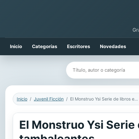
Gr
Inicio
Categorías
Escritores
Novedades
Buscar libros
Inicio
Juvenil Ficción
El Monstruo Ysi Serie de libros en capítulo: Sebastián y las palabras tambaleantes
El Monstruo Ysi Serie 
tambaleantes