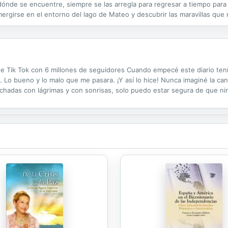
 dónde se encuentre, siempre se las arregla para regresar a tiempo para 
ergirse en el entorno del lago de Mateo y descubrir las maravillas que 
own from place to place. He marvels at the blue-eyed dog, the acrobati
la de Tik Tok con 6 millones de seguidores Cuando empecé este diario tení
. Lo bueno y lo malo que me pasara. ¡Y así lo hice! Nunca imaginé la c
nchadas con lágrimas y con sonrisas, solo puedo estar segura de que n
n este camino.