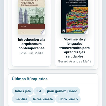
Movimiento y
Introducción a la
lenguajes
arquitectura
transversales para
contemporánea
aprendizajes
José Luis Madia
saludables
Gerard Arlandes Mañà
Últimas Búsquedas
Adiós jefe
IFA
juan gomez jurado
mentira
la respuesta
Libro hueco