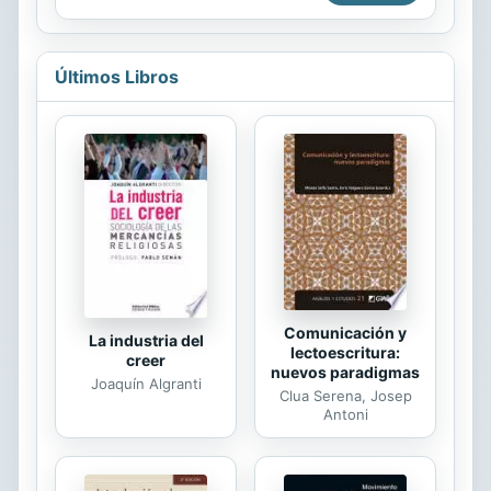
estudioso de temas religiosos y
culturales, en este fascinante viaje
de exploración por la fe en tiempos
Últimos Libros
modernos. El libro se estructura en
torno a los enunciados clave del
Credo apostólico, que el autor utiliza
como hilo conductor para analizar las
creencias básicas del cristianismo.
Recurriendo tanto a la tradición
teológica cristiana como a los
trabajos de otros pensadores de ...
Comunicación y
La industria del
lectoescritura:
creer
nuevos paradigmas
Joaquín Algranti
Clua Serena, Josep
Antoni