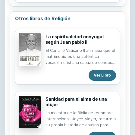
Otros libros de Religión
La espiritualidad conyugal
según Juan pablo II
El Concilio Vaticano II afirmaba que el
matrimonio es una auténtica
vocación cristiana capaz de conducir
a los esposos a la santidad. Sin
embargo, aunque ciertos
Ver Libro
movimientos han abierto pistas
destacables, la espiritualidad
conyugal sigue siendo en nuestros
días la pariente pobre de la
Sanidad para el alma de una
mujer
espiritualidad cristiana. ¿Por qué?
Probablemente porque carecía de la
La maestra de la Biblia de renombre
posibilidad de construirse sobre una
internacional, Joyce Meyer, recurre a
verdadera teología del matrimonio, lo
su propia historia de abusos para
que la condenaba a permanecer en
mostrarles a las mujeres cómo el
el estadio de las intuiciones. Este