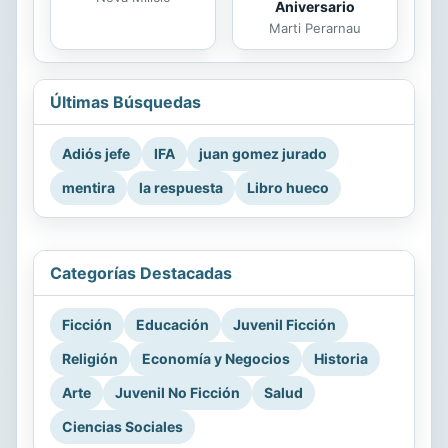
Aniversario
Marti Perarnau
Últimas Búsquedas
Adiós jefe
IFA
juan gomez jurado
mentira
la respuesta
Libro hueco
Categorías Destacadas
Ficción
Educación
Juvenil Ficción
Religión
Economía y Negocios
Historia
Arte
Juvenil No Ficción
Salud
Ciencias Sociales