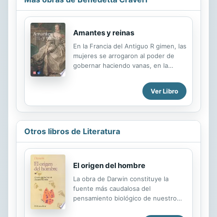
Amantes y reinas
En la Francia del Antiguo R gimen, las
mujeres se arrogaron al poder de
gobernar haciendo vanas, en la
práctica, las leyes y costumbres que
se los negaban. Junto a las reinas las
Ver Libro
poderos simas amantes reales
ejercieron una enorme influencia
sobre los equilibrios políticos de la
monarquía. la autora, con sólidos
Otros libros de Literatura
conocimientos y una singular
capacidad narrativa, nos cuenta la
historia de algunas de estas mujeres.
El origen del hombre
La obra de Darwin constituye la
fuente más caudalosa del
pensamiento biológico de nuestro
tiempo. Antes de Darwin, los