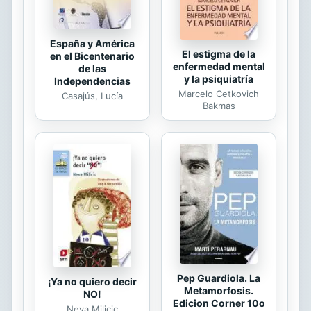
España y América
El estigma de la
en el Bicentenario
enfermedad mental
de las
y la psiquiatría
Independencias
Marcelo Cetkovich
Casajús, Lucía
Bakmas
Pep Guardiola. La
¡Ya no quiero decir
Metamorfosis.
NO!
Edicion Corner 10o
Neva Milicic