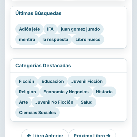
Últimas Búsquedas
Adiós jefe
IFA
juan gomez jurado
mentira
la respuesta
Libro hueco
Categorías Destacadas
Ficción
Educación
Juvenil Ficción
Religión
Economía y Negocios
Historia
Arte
Juvenil No Ficción
Salud
Ciencias Sociales
Libro Anterior
Próximo Libro