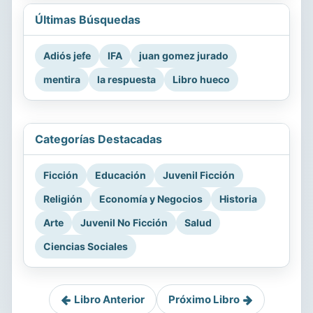
Últimas Búsquedas
Adiós jefe
IFA
juan gomez jurado
mentira
la respuesta
Libro hueco
Categorías Destacadas
Ficción
Educación
Juvenil Ficción
Religión
Economía y Negocios
Historia
Arte
Juvenil No Ficción
Salud
Ciencias Sociales
Libro Anterior
Próximo Libro