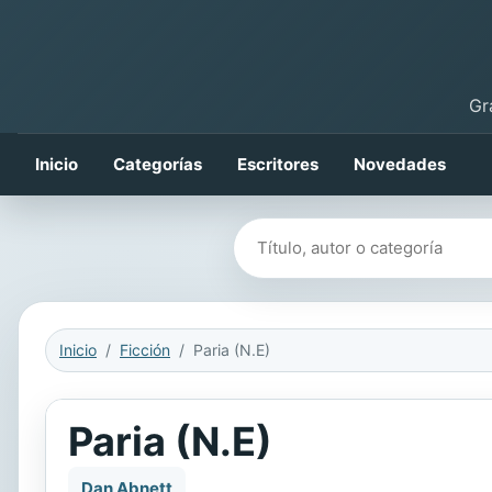
Gr
Inicio
Categorías
Escritores
Novedades
Buscar libros
Inicio
Ficción
Paria (N.E)
Paria (N.E)
Dan Abnett