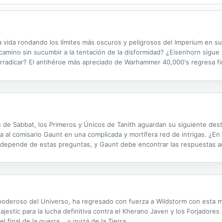
a vida rondando los límites más oscuros y peligrosos del Imperium en su
mino sin sucumbir a la tentación de la disformidad? ¿Eisenhorn sigue 
rradicar? El antihéroe más apreciado de Warhammer 40,000's regresa fi
te, y lo obliga a hacer frente a la auténtica oscuridad que se haya den
 de Sabbat, los Primeros y Únicos de Tanith aguardan su siguiente dest
a al comisario Gaunt en una complicada y mortífera red de intrigas. ¿E
da depende de estas preguntas, y Gaunt debe encontrar las respuestas a
oderoso del Universo, ha regresado con fuerza a Wildstorm con esta min
estic para la lucha definitiva contra el Kherano Javen y los Forjadores 
final de la guerra... y quizá de la Tierra.