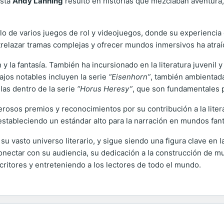
ista
Andy Lanning
resultó en historias que mezclaban aventura,
o de varios juegos de rol y videojuegos, donde su experiencia 
trelazar tramas complejas y ofrecer mundos inmersivos ha atraí
ión y la fantasía. También ha incursionado en la literatura juven
ajos notables incluyen la serie
“Eisenhorn”
, también ambientad
elas dentro de la serie
“Horus Heresy”
, que son fundamentales p
rosos premios y reconocimientos por su contribución a la literat
 estableciendo un estándar alto para la narración en mundos fant
u vasto universo literario, y sigue siendo una figura clave en la
conectar con su audiencia, su dedicación a la construcción de m
ritores y entreteniendo a los lectores de todo el mundo.