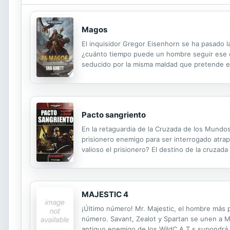
Magos
El inquisidor Gregor Eisenhorn se ha pasado l
¿cuánto tiempo puede un hombre seguir ese ca
seducido por la misma maldad que pretende e
lo enfrenta a su enemigo más antiguo y constan
Pacto sangriento
En la retaguardia de la Cruzada de los Mundos
prisionero enemigo para ser interrogado atrap
valioso el prisionero? El destino de la cruza
MAJESTIC 4
¡Último número! Mr. Majestic, el hombre más p
número. Savant, Zealot y Spartan se unen a Maj
antiguo enemigo de los WildC.A.T.s supondrá el 