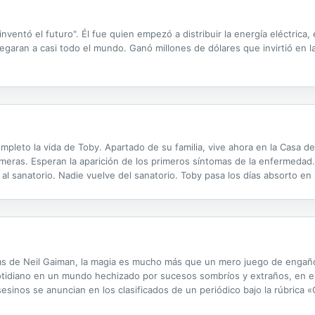
entó el futuro". Él fue quien empezó a distribuir la energía eléctrica, e
llegaran a casi todo el mundo. Ganó millones de dólares que invirtió en l
ompleto la vida de Toby. Apartado de su familia, vive ahora en la Casa d
rmeras. Esperan la aparición de los primeros síntomas de la enfermedad
 al sanatorio. Nadie vuelve del sanatorio. Toby pasa los días absorto 
 rompe esa frágil calma y hace que todo cambie.
 de Neil Gaiman, la magia es mucho más que un mero juego de engaños
cotidiano en un mundo hechizado por sucesos sombríos y extraños, en e
sesinos se anuncian en los clasificados de un periódico bajo la rúbr
 mezquino que vive bajo un puente ferroviario. Esta recopilación de tre