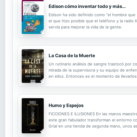
Edison cómo inventar todo y más...
Edison ha sido definido como "el hombre que inv
el que hizo posible que el teléfono y la radio 
servía para mejorar la vida de la gente.
La Casa de la Muerte
Un rutinario análisis de sangre trastocó por c
mirada de la supervisora y su equipo de enfe
en ellos. Entonces es el momento de llevarlos
tiempo le queda. Hasta que llega alguien que
Humo y Espejos
FICCIONES E ILUSIONES En las manos maestras
este gran fabulador transforman el entorno 
Grial en una tienda de segunda mano, unos a
asustado debe negociar con un trol malcarado y