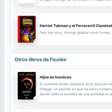
Harriet Tubman y el Ferrocarril Clande
Tells the story, through graphic novel format,
Otros libros de Ficción
Hijos de hombres
El excitante thriller distópico de la reina de
Omega), un período en que los seres humanos h
donde relata la sordidez de una sociedad en d
Guardián. Sin embargo, todo cambia el día en q