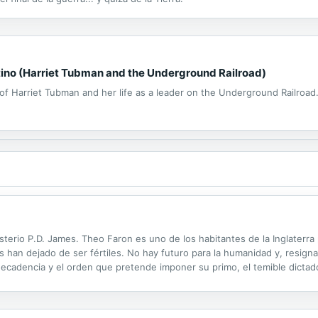
stino (Harriet Tubman and the Underground Railroad)
 of Harriet Tubman and her life as a leader on the Underground Railroad
l misterio P.D. James. Theo Faron es uno de los habitantes de la Inglater
an dejado de ser fértiles. No hay futuro para la humanidad y, resignad
ecadencia y el orden que pretende imponer su primo, el temible dictad
ue un grupo de cinco jóvenes revolucionarios se propone desafiar al gob